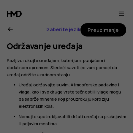
Uputstvo
za
Izaberite jezik
Preuzimanje
korisnike
Održavanje uređaja
telefona
Pažljivo rukujte uređajem, baterijom, punjačem i
Nokia
dodatnom opremom. Sledeći saveti će vam pomoći da
uređaj održite u radnom stanju.
C22
Uređaj održavajte suvim. Atmosferske padavine i
vlaga, kao i sve druge vrste tečnosti ili vlage mogu
da sadrže minerale koji prouzrokuju koroziju
elektronskih kola.
Nemojte upotrebljavati ili držati uređaj na prašnjavim
ili prljavim mestima.