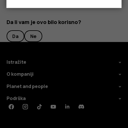
Da li vam je ovo bilo korisno?
Da
Ne
Istražite
O kompaniji
Planet and people
Podrška
Facebook
Instagram
Tiktok
Youtube
Linkedin
Discord