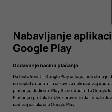
Nabavljanje aplikaci
Google Play
Dodavanje načina plaćanja
Da biste koristili Google Play usluge, potrebno j
se naplate dodatni troškovi za neki sadržaj dostup
plaćanja, dodirnite
Play Store
, dodirnite Google lo
Plaćanja i pretplate
. Uvek proverite da li imate d
sadržaj sa lokacije Google Play.