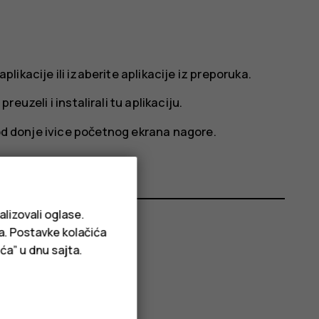
plikacije ili izaberite aplikacije iz preporuka.
preuzeli i instalirali tu aplikaciju.
 od donje ivice početnog ekrana nagore.
alizovali oglase.
ja. Postavke kolačića
ća” u dnu sajta.