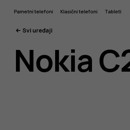
Uputstv
Pametni telefoni
Klasični telefoni
Tableti
Svi uređaji
za
Nokia C
korisnike
telefona