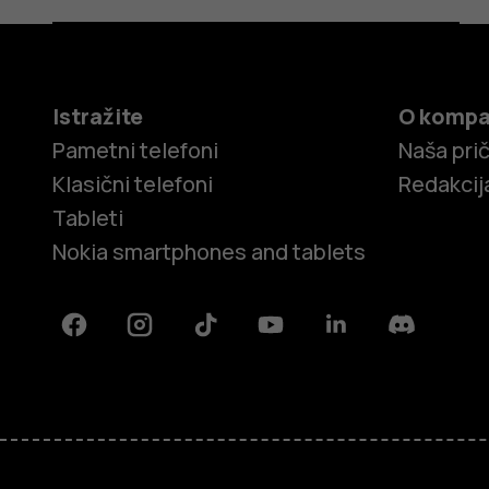
Istražite
O kompa
Pametni telefoni
Naša pri
Klasični telefoni
Redakcij
Tableti
Nokia smartphones and tablets
Facebook
Instagram
Tiktok
Youtube
Linkedin
Discord