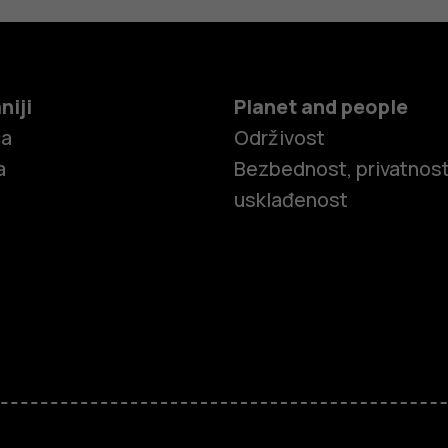
niji
Planet and people
ča
Održivost
a
Bezbednost, privatnost
usklađenost