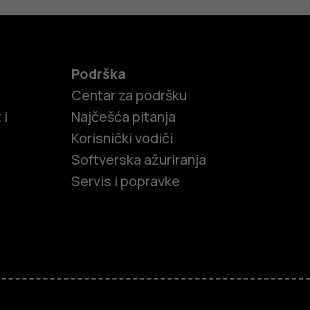
Podrška
Centar za podršku
 i
Najčešća pitanja
Korisnički vodiči
Softverska ažuriranja
Servis i popravke