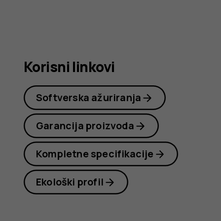
Nokia
C22
Korisni linkovi
Softverska ažuriranja
Garancija proizvoda
Kompletne specifikacije
Ekološki profil