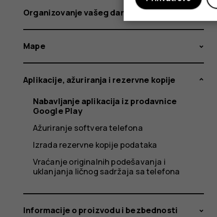
Organizovanje vašeg dana
Mape
Aplikacije, ažuriranja i rezervne kopije
Nabavljanje aplikacija iz prodavnice
Google Play
Ažuriranje softvera telefona
Izrada rezervne kopije podataka
Vraćanje originalnih podešavanja i
uklanjanja ličnog sadržaja sa telefona
Informacije o proizvodu i bezbednosti