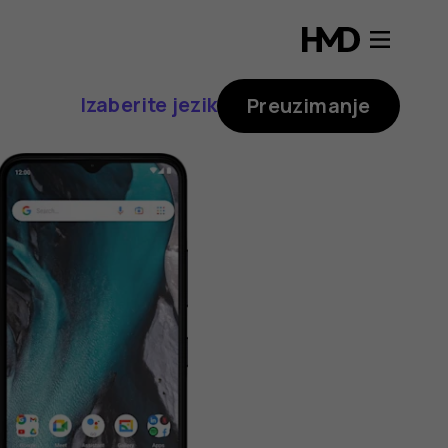
Izaberite jezik
Preuzimanje