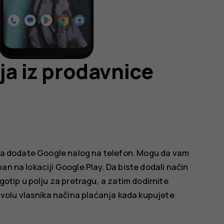
ja iz prodavnice
e da dodate Google nalog na telefon. Mogu da vam
an na lokaciji Google Play. Da biste dodali način
gotip u polju za pretragu, a zatim dodirnite
ozvolu vlasnika načina plaćanja kada kupujete