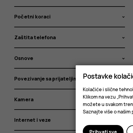
Početni koraci
Zaštita telefona
Osnove
Postavke kolač
Povezivanje sa prijateljima i porodicom
Kolačiće i slične tehno
Klikom na vezu „Prihvat
Kamera
možete u svakom trenut
Saznajte više o našim
Internet i veze
Prihvati sve