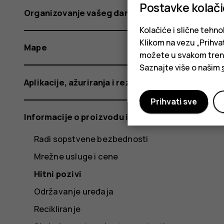
Postavke kolač
Organizovanje vašeg dana
Kolačiće i slične tehno
Klikom na vezu „Prihvat
Mape
možete u svakom trenut
Saznajte više o našim
Aplikacije, ažuriranja i rezervne kopije
Prihvati sve
Informacije o proizvodu i bezbednosti
Radi sopstvene bezbednosti
Mrežne usluge i cene
Hitni pozivi
Održavanje uređaja
Recikliranje