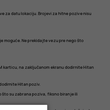
ve za datu lokaciju. Brojevi za hitne pozive nisu
je moguće. Ne prekidajte vezu pre nego što
M karticu, na zaključanom ekranu dodirnite
Hitan
dodirnite
Hitan poziv
.
 što su zabrana poziva, fiksno biranje ili