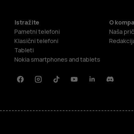
Istražite
O kompa
Pametni telefoni
Naša pri
Klasični telefoni
Redakcij
Tableti
Nokia smartphones and tablets
Facebook
Instagram
Tiktok
Youtube
Linkedin
Discord