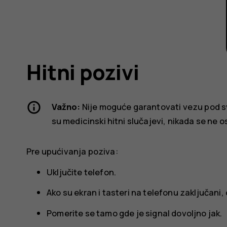
Hitni pozivi
Važno:
Nije moguće garantovati vezu pod sv
su medicinski hitni slučajevi, nikada se ne os
Pre upućivanja poziva:
Uključite telefon.
Ako su ekran i tasteri na telefonu zaključani, 
Pomerite se tamo gde je signal dovoljno jak.