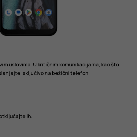
im uslovima. U kritičnim komunikacijama, kao što
lanjajte isključivo na bežični telefon.
otključajte ih.