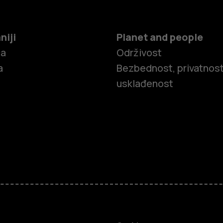
niji
Planet and people
ča
Održivost
a
Bezbednost, privatnost
usklađenost