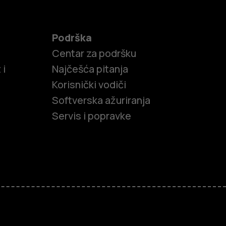
Podrška
Centar za podršku
 i
Najčešća pitanja
Korisnički vodiči
Softverska ažuriranja
Servis i popravke