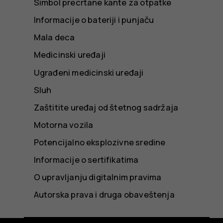
Simbol precrtane kante za otpatke
Informacije o bateriji i punjaču
Mala deca
Medicinski uređaji
Ugrađeni medicinski uređaji
Sluh
Zaštitite uređaj od štetnog sadržaja
Motorna vozila
Potencijalno eksplozivne sredine
Informacije o sertifikatima
O upravljanju digitalnim pravima
Autorska prava i druga obaveštenja