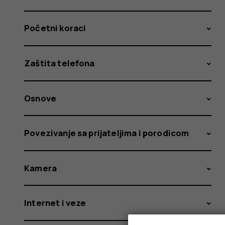
Početni koraci
Zaštita telefona
Osnove
Povezivanje sa prijateljima i porodicom
Kamera
Internet i veze