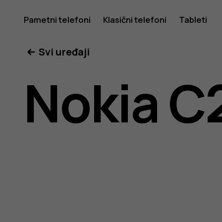
Uputstv
Pametni telefoni
Klasični telefoni
Tableti
Svi uređaji
za
Nokia C
korisnike
telefona