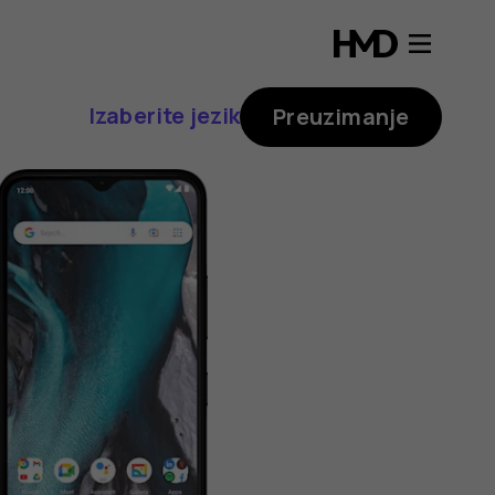
Izaberite jezik
Preuzimanje