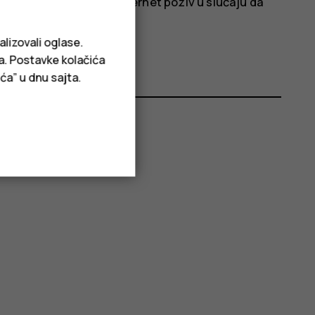
pokušati da uputite internet poziv u slučaju da
alizovali oglase.
ja. Postavke kolačića
ća” u dnu sajta.