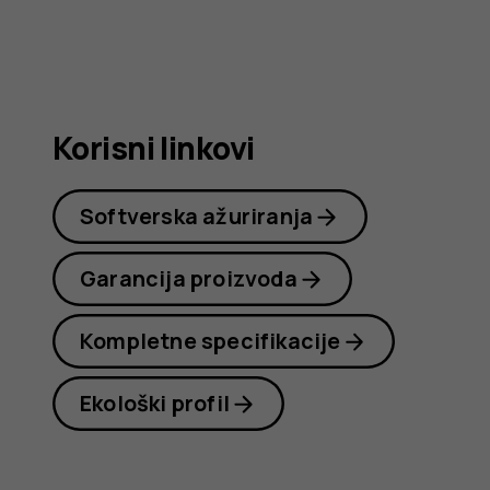
Nokia
C22
Korisni linkovi
Softverska ažuriranja
Garancija proizvoda
Kompletne specifikacije
Ekološki profil