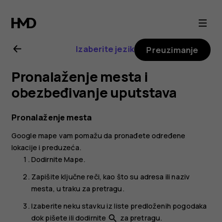
Uputstvo
za
Izaberite jezik
Preuzimanje
korisnike
Pronalaženje mesta i
telefona
obezbeđivanje uputstava
Nokia
Pronalaženje mesta
Google mape
vam pomažu da pronađete određene
C22
lokacije i preduzeća.
Dodirnite
Mape
.
Zapišite ključne reči, kao što su adresa ili naziv
mesta, u traku za pretragu.
Izaberite neku stavku iz liste predloženih pogodaka
dok pišete ili dodirnite
za pretragu.
search