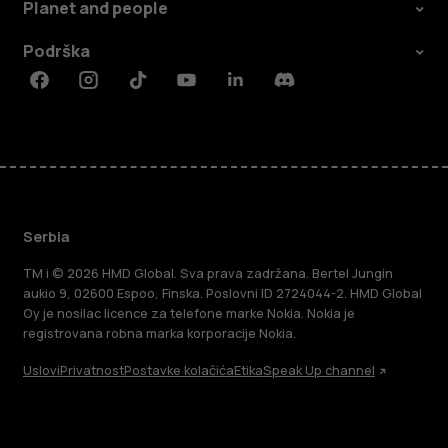
Planet and people
Podrška
Facebook
Instagram
Tiktok
Youtube
Linkedin
Discord
Serbia
TM i © 2026 HMD Global. Sva prava zadržana. Bertel Jungin
aukio 9, 02600 Espoo, Finska. Poslovni ID 2724044-2. HMD Global
Oy je nosilac licence za telefone marke Nokia. Nokia je
registrovana robna marka korporacije Nokia.
Uslovi
Privatnost
Postavke kolačića
Etika
Speak Up channel