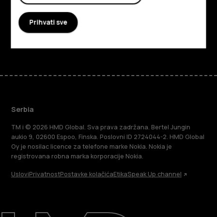
Podrška
Prihvati sve
Facebook
Instagram
Tiktok
Youtube
Linkedin
Discord
Serbia
TM i © 2026 HMD Global. Sva prava zadržana. Bertel Jungin
aukio 9, 02600 Espoo, Finska. Poslovni ID 2724044-2. HMD Global
Oy je nosilac licence za telefone marke Nokia. Nokia je
registrovana robna marka korporacije Nokia.
Uslovi
Privatnost
Postavke kolačića
Etika
Speak Up channel