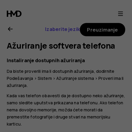
Uputstvo
za
Izaberite jezik
Preuzimanje
korisnike
Ažuriranje softvera telefona
telefona
Instaliranje dostupnih ažuriranja
Nokia
Da biste proverili ima li dostupnih ažuriranja, dodirnite
Podešavanja
>
Sistem
>
Ažuriranje sistema
>
Proveri ima li
C22
ažuriranja
.
Kada vas telefon obavesti da je dostupno neko ažuriranje,
samo sledite uputstva prikazana na telefonu. Ako telefon
nema dovoljno memorije, možda ćete morati da
premestite fotografije i druge stvari na memorijsku
karticu.