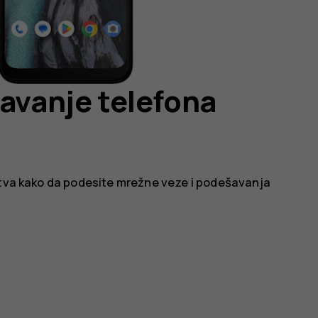
šavanje telefona
tstva kako da podesite mrežne veze i podešavanja