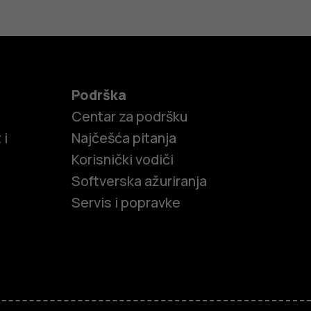
Podrška
Centar za podršku
 i
Najčešća pitanja
Korisnički vodiči
Softverska ažuriranja
Servis i popravke