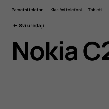
Uputstv
Pametni telefoni
Klasični telefoni
Tableti
Svi uređaji
za
Nokia C
korisnike
telefona