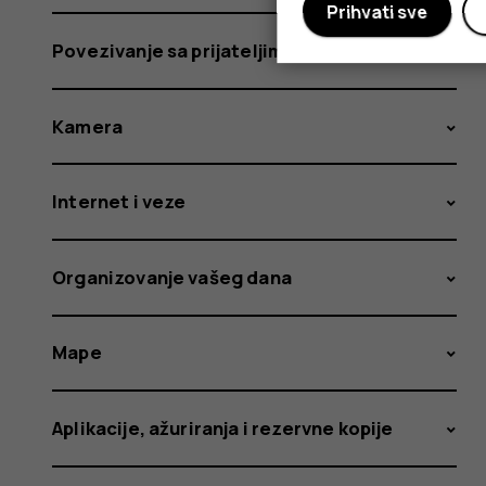
Prihvati sve
Povezivanje sa prijateljima i porodicom
Kamera
Internet i veze
Organizovanje vašeg dana
Mape
Aplikacije, ažuriranja i rezervne kopije