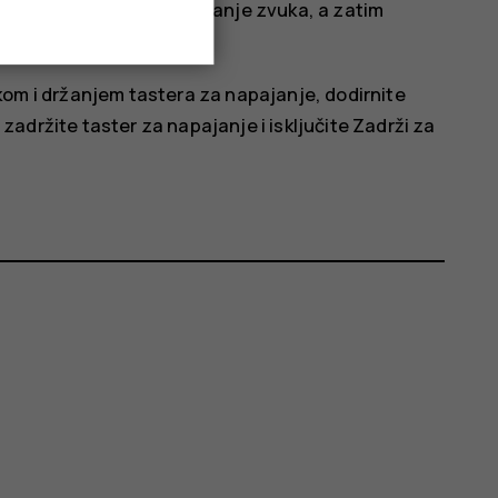
pajanje i taster za pojačavanje zvuka, a zatim
iskom i držanjem tastera za napajanje, dodirnite
 i zadržite taster za napajanje
i isključite
Zadrži za