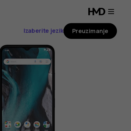
Izaberite jezik
Preuzimanje