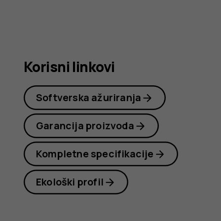
Nokia
C22
Korisni linkovi
Softverska ažuriranja
Garancija proizvoda
Kompletne specifikacije
Ekološki profil