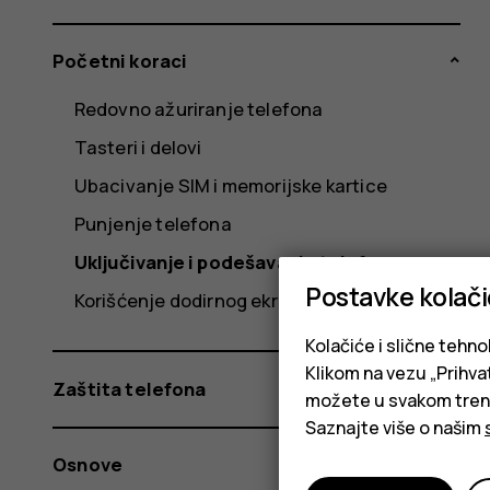
Početni koraci
Redovno ažuriranje telefona
Tasteri i delovi
Ubacivanje SIM i memorijske kartice
Punjenje telefona
Uključivanje i podešavanje telefona
Postavke kolač
Korišćenje dodirnog ekrana
Kolačiće i slične tehno
Klikom na vezu „Prihvat
Zaštita telefona
možete u svakom trenut
Saznajte više o našim
Osnove