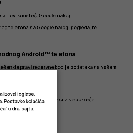
a
a novi koristeći Google nalog.
arog telefona na Google nalog, pogledajte
thodnog Android™ telefona
podešen da pravi rezervne kopije podataka na vašem
kacija i lozinke.
daj nalog
>
Google
.
alizovali oglase.
novom telefonu. Sinhronizacija se pokreće
ja. Postavke kolačića
et.
ća” u dnu sajta.