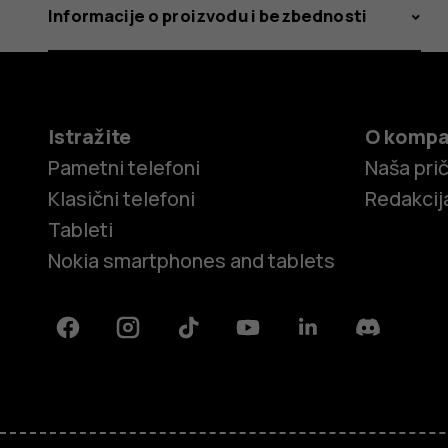
Informacije o proizvodu i bezbednosti
Istražite
O kompa
Pametni telefoni
Naša pri
Klasični telefoni
Redakcij
Tableti
Nokia smartphones and tablets
Facebook
Instagram
Tiktok
Youtube
Linkedin
Discord