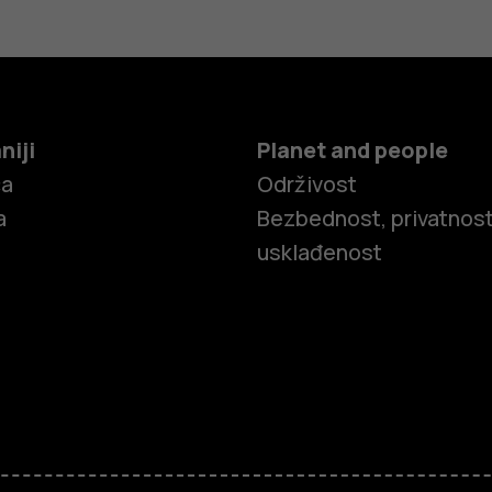
niji
Planet and people
ča
Održivost
a
Bezbednost, privatnost
usklađenost