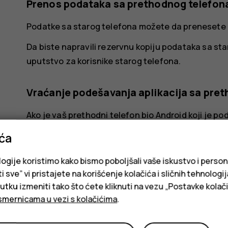
Prenos podataka sa prethodnog telefon
Podatke sa starog telefona možete da prenesete n
Da biste napravili rezervnu kopiju podataka sa st
uputstvo za korisnike starog telefona.
Vraćanje podešavanja aplikacija sa pre
Ako je vaš prethodni telefon bio Android koji je 
Google nalogu, možete da vratite podešavanja apli
ića
Dodirnite
Podešavanja
>
Lozinke i nalozi
>
Do
logije koristimo kako bismo poboljšali vaše iskustvo i person
Izaberite koje podatke želite da vratite na 
i sve” vi pristajete na korišćenje kolačića i sličnih tehnologi
automatski kada se telefon poveže na intern
ku izmeniti tako što ćete kliknuti na vezu „Postavke kolači
smernicama u vezi s kolačićima
.
Isključivanje telefona