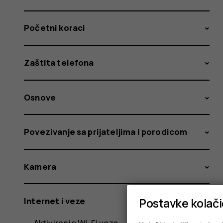
Početni koraci
Zaštita telefona
Osnove
Povezivanje sa prijateljima i porodicom
Kamera
Postavke kolač
Internet i veze
Aktiviranje Wi-Fi veze