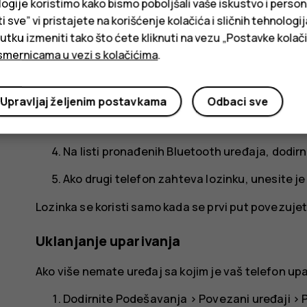
logije koristimo kako bismo poboljšali vaše iskustvo i person
Možete istovremeno da koristite više Bluetooth vez
i sve” vi pristajete na korišćenje kolačića i sličnih tehnologi
ku izmeniti tako što ćete kliknuti na vezu „Postavke kolači
dalje možete da šaljete stvari na drugi telefon.
smernicama u vezi s kolačićima
.
Dodirnite
Podešavanja
>
Povezani uređaji
>
Uverite se da je Bluetooth uključen na oba tel
Upravljaj željenim postavkama
Odbaci sve
Idite na sadržaj koji želite da pošaljete i dodi
Na listi pronađenih Bluetooth uređaja, dodirni
Ako drugi telefon zahteva lozinku, unesite je i
Lozinka se koristi samo kada se prvi put povezuje
Uklanjanje uparivanja
Ako više nemate uređaj sa kojim je vaš telefon up
Dodirnite
Podešavanja
>
Povezani uređaji
>