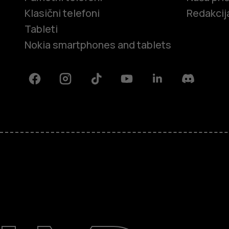
Klasični telefoni
Redakcij
Tableti
Nokia smartphones and tablets
Facebook
Instagram
Tiktok
Youtube
Linkedin
Discord
O kompaniji