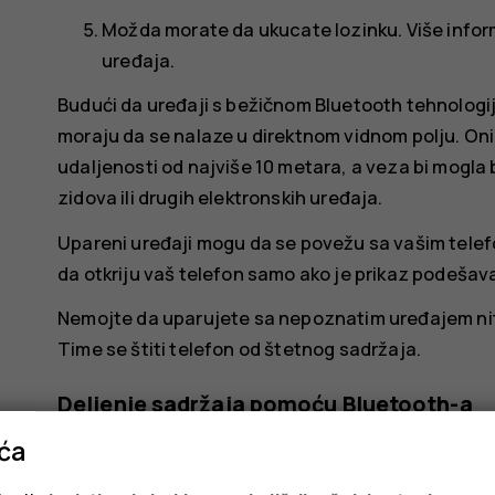
Možda morate da ukucate lozinku. Više infor
uređaja.
Budući da uređaji s bežičnom Bluetooth tehnologi
moraju da se nalaze u direktnom vidnom polju. On
udaljenosti od najviše 10 metara, a veza bi mogl
zidova ili drugih elektronskih uređaja.
Upareni uređaji mogu da se povežu sa vašim telef
da otkriju vaš telefon samo ako je prikaz podešav
Nemojte da uparujete sa nepoznatim uređajem niti
Time se štiti telefon od štetnog sadržaja.
Deljenje sadržaja pomoću Bluetooth-a
ića
Ako želite da delite fotografije ili drugi sadržaj sa 
koristeći Bluetooth.