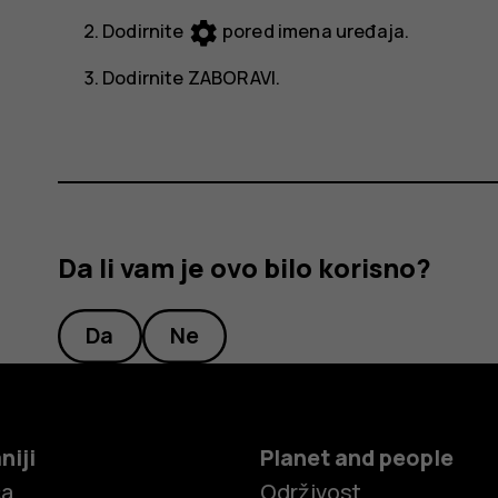
settings
Dodirnite
pored imena uređaja.
Dodirnite
ZABORAVI
.
Da li vam je ovo bilo korisno?
Da
Ne
niji
Planet and people
ča
Održivost