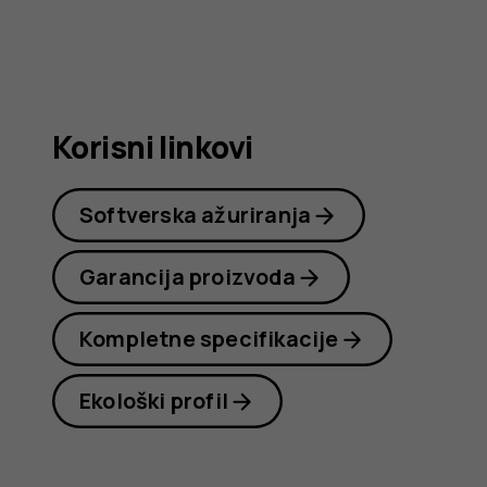
Nokia
C22
Korisni linkovi
Softverska ažuriranja
Garancija proizvoda
Kompletne specifikacije
Ekološki profil