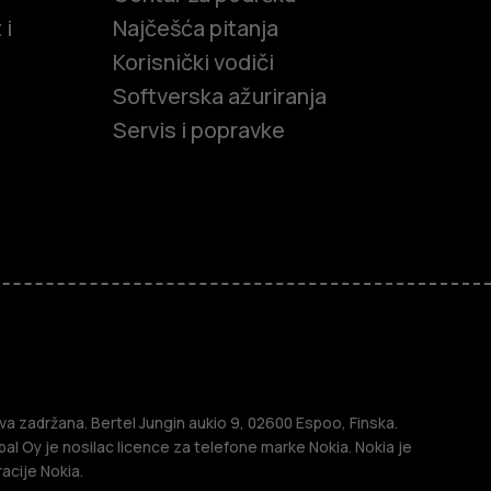
 i
Najčešća pitanja
Korisnički vodiči
Softverska ažuriranja
Servis i popravke
efoni
efoni
a zadržana. Bertel Jungin aukio 9, 02600 Espoo, Finska.
l Oy je nosilac licence za telefone marke Nokia. Nokia je
acije Nokia.