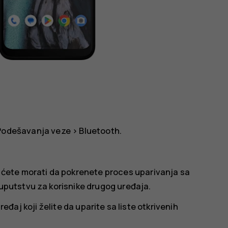
Podešavanja veze
>
Bluetooth
.
a ćete morati da pokrenete proces uparivanja sa
 uputstvu za korisnike drugog uređaja.
ređaj koji želite da uparite sa liste otkrivenih