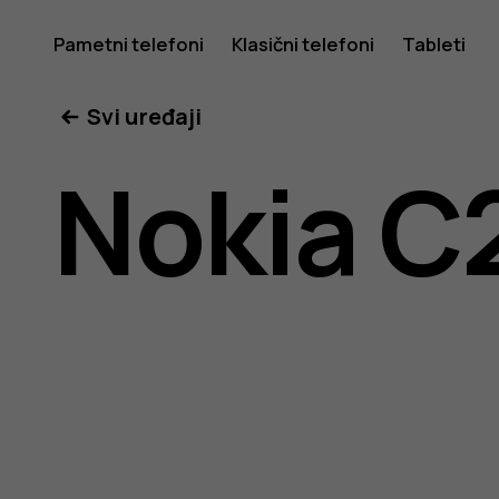
Uputstv
Pametni telefoni
Klasični telefoni
Tableti
Svi uređaji
za
Nokia C
korisnike
telefona