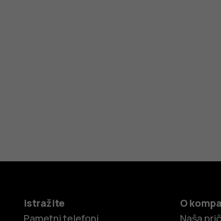
Istražite
O kompa
Pametni telefoni
Naša pri