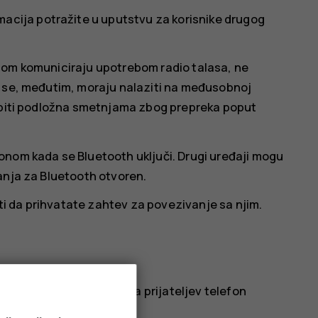
macija potražite u uputstvu za korisnike drugog
jom komuniciraju upotrebom radio talasa, ne
i se, međutim, moraju nalaziti na međusobnoj
a biti podložna smetnjama zbog prepreka poput
onom kada se Bluetooth uključi. Drugi uređaji mogu
anja za Bluetooth otvoren.
 da prihvatate zahtev za povezivanje sa njim.
prijateljem, pošaljite ih na prijateljev telefon