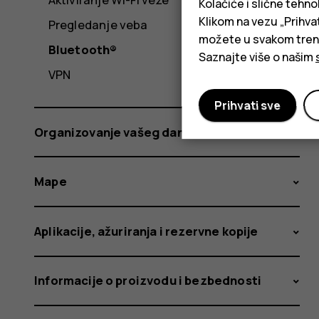
Kolačiće i slične tehno
Klikom na vezu „Prihvat
Pregledanje veba
možete u svakom trenut
Bluetooth®
Saznajte više o našim
VPN
Prihvati sve
Organizovanje vašeg dana
Mape
Aplikacije, ažuriranja i rezervne kopije
Informacije o proizvodu i bezbednosti