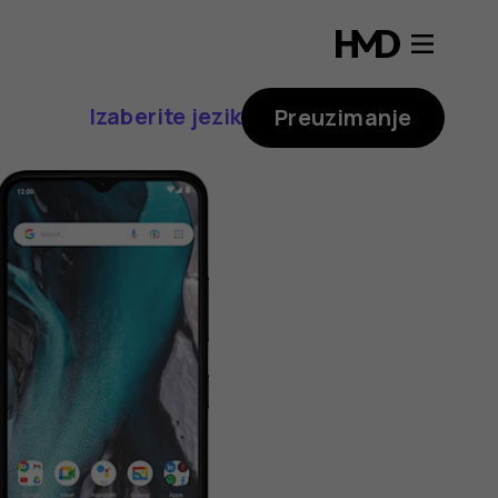
Izaberite jezik
Preuzimanje