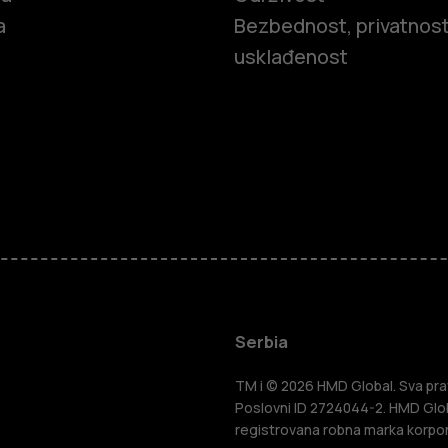
a
Bezbednost, privatnost
usklađenost
Pametni tel
Serbia
Klasični tel
TM i © 2026 HMD Global. Sva prav
Poslovni ID 2724044-2. HMD Globa
registrovana robna marka korpor