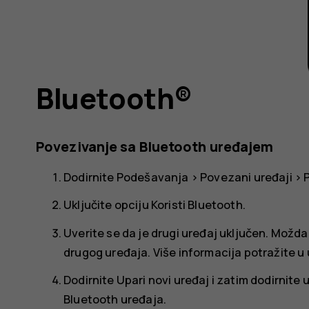
Bluetooth®
Povezivanje sa Bluetooth uređajem
Dodirnite
Podešavanja
>
Povezani uređaji
>
Uključite opciju
Koristi Bluetooth
.
Uverite se da je drugi uređaj uključen. Možd
drugog uređaja. Više informacija potražite u
Dodirnite
Upari novi uređaj
i zatim dodirnite u
Bluetooth uređaja.