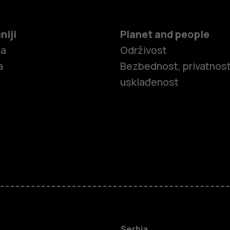
niji
Planet and people
ča
Održivost
a
Bezbednost, privatnost
usklađenost
Pametni tel
Serbia