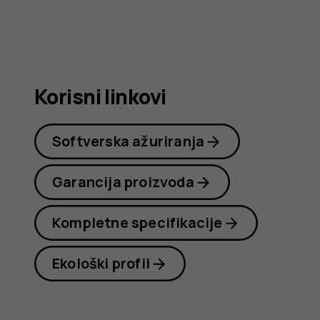
Nokia
C22
Korisni linkovi
Softverska ažuriranja
Garancija proizvoda
Kompletne specifikacije
Ekološki profil