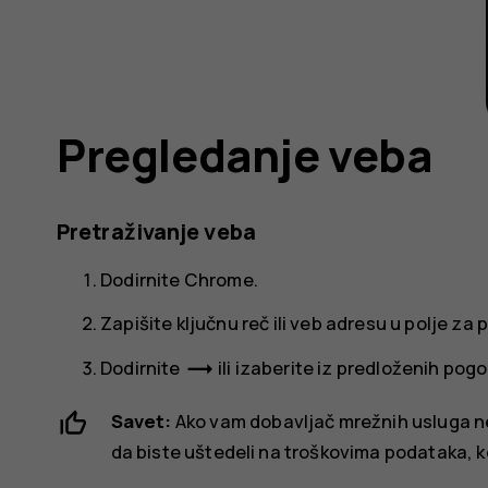
Pregledanje veba
Pretraživanje veba
Dodirnite
Chrome
.
Zapišite ključnu reč ili veb adresu u polje za 
trending_flat
Dodirnite
ili izaberite iz predloženih pog
Savet:
Ako vam dobavljač mrežnih usluga n
da biste uštedeli na troškovima podataka, k