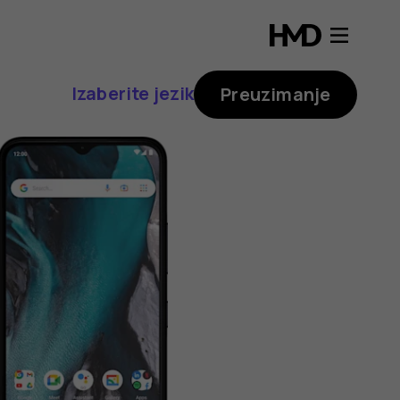
Izaberite jezik
Preuzimanje