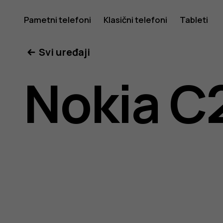
Uputstv
Pametni telefoni
Klasični telefoni
Tableti
Svi uređaji
za
Nokia C
korisnike
telefona