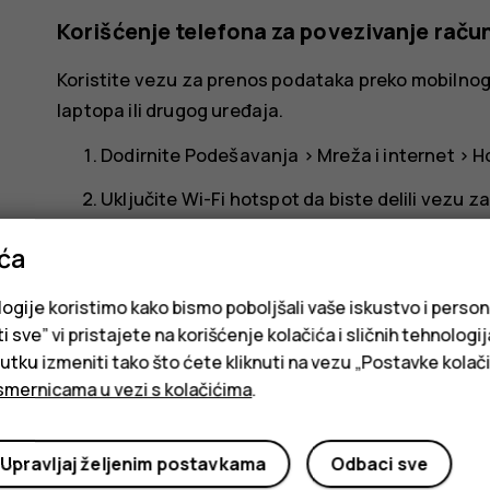
Korišćenje telefona za povezivanje raču
Koristite vezu za prenos podataka preko mobilnog 
laptopa ili drugog uređaja.
Dodirnite
Podešavanja
>
Mreža i internet
>
Ho
Uključite
Wi-Fi hotspot
da biste delili vezu 
Wi-Fi mreže,
USB vezivanje
da biste koristil
ića
Bluetooth ili
Eternet vezivanje
da biste korist
Drugi uređaj koristi podatke iz vašeg tarifnog pa
logije koristimo kako bismo poboljšali vaše iskustvo i person
podataka. Više informacija o dostupnosti i troško
i sve” vi pristajete na korišćenje kolačića i sličnih tehnologi
ku izmeniti tako što ćete kliknuti na vezu „Postavke kolači
smernicama u vezi s kolačićima
.
Upravljaj željenim postavkama
Odbaci sve