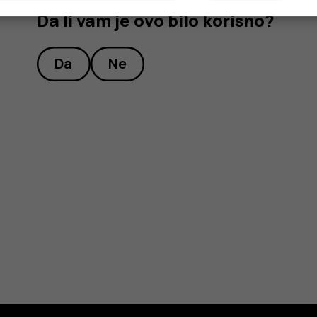
Da li vam je ovo bilo korisno?
Da
Ne