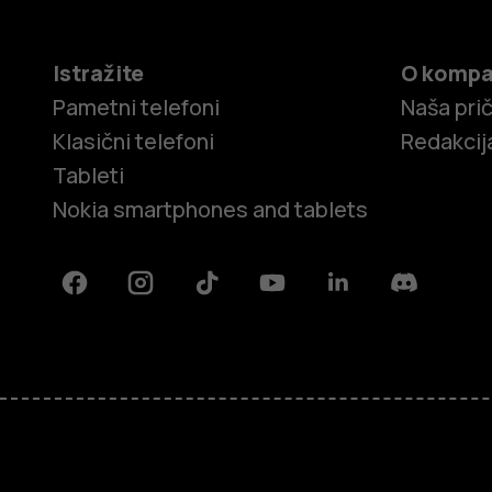
Istražite
O kompa
Pametni telefoni
Naša pri
Klasični telefoni
Redakcij
Tableti
Nokia smartphones and tablets
Facebook
Instagram
Tiktok
Youtube
Linkedin
Discord