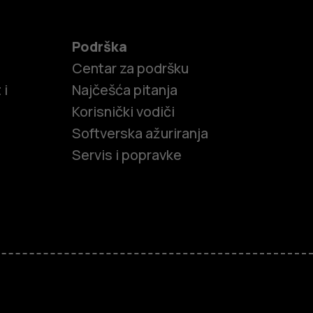
Podrška
Centar za podršku
 i
Najčešća pitanja
Korisnički vodiči
Softverska ažuriranja
Servis i popravke
efoni