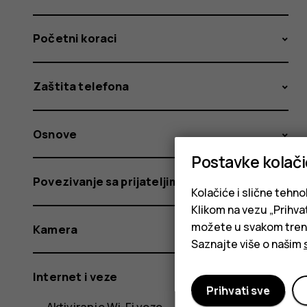
Početni koraci
Zaštita telefona
Osnove
Postavke kolač
Povezivanje sa prijateljima i porodicom
Kolačiće i slične tehno
Klikom na vezu „Prihvat
možete u svakom trenut
Kamera
Saznajte više o našim
Internet i veze
Prihvati sve
Aktiviranje Wi-Fi veze