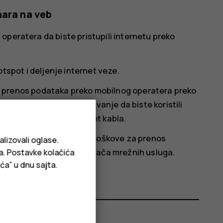
nara na veb
operatera da biste pristupili internetu preko
tspot i deljenje internet veze
.
za prenos podataka preko mobilnog operatera preko
i USB vezu,
Bluetooth vezivanje
da biste koristili
ili vezu preko USB Eternet kabla.
keta, što može da uveća troškove za prenos
alizovali oglase.
vima potražite od dobavljača mrežnih usluga.
ja. Postavke kolačića
ća” u dnu sajta.