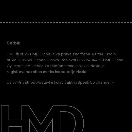
Serbia
TM i © 2026 HMD Global. Sva prava zadržana. Bertel Jungin
aukio 9, 02600 Espoo, Finska. Poslovni ID 2724044-2. HMD Global
Oy je nosilac licence za telefone marke Nokia. Nokia je
registrovana robna marka korporacije Nokia.
Uslovi
Privatnost
Postavke kolačića
Etika
Speak Up channel
O kompaniji
Podrška
Serbia