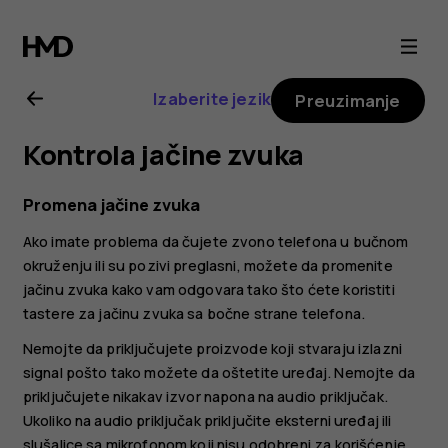
Uputstvo
za
Izaberite jezik
Preuzimanje
korisnike
Kontrola jačine zvuka
telefona
Promena jačine zvuka
Nokia
Ako imate problema da čujete zvono telefona u bučnom
okruženju ili su pozivi preglasni, možete da promenite
C22
jačinu zvuka kako vam odgovara tako što ćete koristiti
tastere za jačinu zvuka sa bočne strane telefona.
Nemojte da priključujete proizvode koji stvaraju izlazni
signal pošto tako možete da oštetite uređaj. Nemojte da
priključujete nikakav izvor napona na audio priključak.
Ukoliko na audio priključak priključite eksterni uređaj ili
slušalice sa mikrofonom koji nisu odobreni za korišćenje