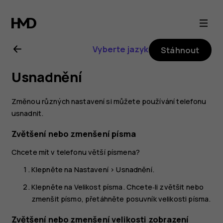
Uživatelská
příručka
Vyberte jazyk
Stáhnout
k telefonu
Usnadnění
Nokia 6
Změnou různých nastavení si můžete používání telefonu
usnadnit.
Zvětšení nebo zmenšení písma
Chcete mít v telefonu větší písmena?
Klepněte na
Nastavení
>
Usnadnění
.
Klepněte na
Velikost písma
. Chcete‑li zvětšit nebo
zmenšit písmo, přetáhněte posuvník velikosti písma.
Zvětšení nebo zmenšení velikosti zobrazení