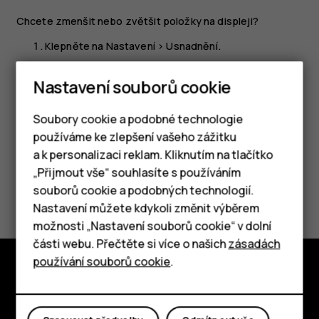
Chcete zmenšit nebo zvětšit položky na displeji?
Klepněte na
Nastavení
>
Usnadnění
.
Klepněte na
Zobrazovaná velikost
a přetažením
Nastavení souborů cookie
posuvníku upravte velikost.
Soubory cookie a podobné technologie
používáme ke zlepšení vašeho zážitku
a k personalizaci reklam. Kliknutím na tlačítko
Chytré telefony
„Přijmout vše“ souhlasíte s používáním
Pomohlo vám to?
souborů cookie a podobných technologií.
Tlačítkové telefony
Nastavení můžete kdykoli změnit výběrem
Ano
Ne
možnosti „Nastavení souborů cookie“ v dolní
Tablety
části webu. Přečtěte si více o našich
zásadách
používání souborů cookie
.
Prozkoumat
O nás