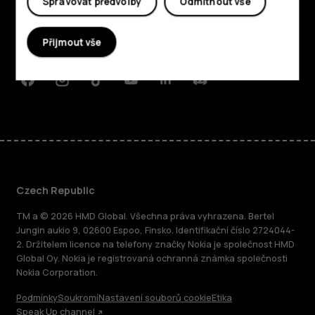
Spravovat předvolby
Odmítnout vše
Planet and people
Přijmout vše
Podpora
Facebook
Instagram
Tiktok
Youtube
Linkedin
Discord
Czech Republic
TM a © 2026 HMD Global. Všechna práva vyhrazena. Bertel
Jungin aukio 9, 02600 Espoo, Finsko. Identifikační číslo 2724044-
2. Držitelem licence na telefony značky Nokia je společnost HMD
Global Oy. Nokia je registrovaná ochranná známka společnosti
Nokia Corporation.
Podmínky
Soukromí
Nastavení souborů cookie
Etika
Speak Up channel