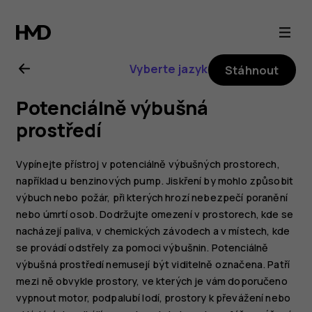
Uživatelská
příručka
Vyberte jazyk
Stáhnout
k telefonu
Potenciálně výbušná
Nokia 6
prostředí
Vypínejte přístroj v potenciálně výbušných prostorech,
například u benzinových pump. Jiskření by mohlo způsobit
výbuch nebo požár, při kterých hrozí nebezpečí poranění
nebo úmrtí osob. Dodržujte omezení v prostorech, kde se
nacházejí paliva, v chemických závodech a v místech, kde
se provádí odstřely za pomoci výbušnin. Potenciálně
výbušná prostředí nemusejí být viditelně označena. Patří
mezi ně obvykle prostory, ve kterých je vám doporučeno
vypnout motor, podpalubí lodí, prostory k převážení nebo