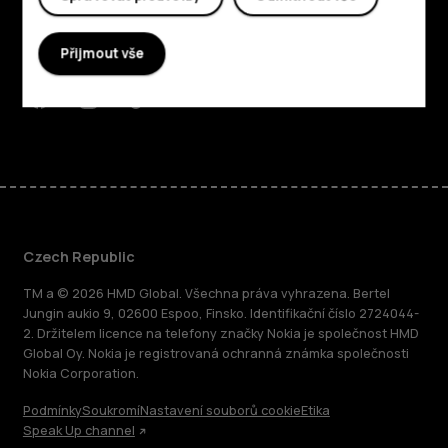
Planet and people
Přijmout vše
Podpora
Facebook
Instagram
Tiktok
Youtube
Linkedin
Discord
Czech Republic
TM a © 2026 HMD Global. Všechna práva vyhrazena. Bertel
Jungin aukio 9, 02600 Espoo, Finsko. Identifikační číslo 2724044-
2. Držitelem licence na telefony značky Nokia je společnost HMD
Global Oy. Nokia je registrovaná ochranná známka společnosti
Nokia Corporation.
Podmínky
Soukromí
Nastavení souborů cookie
Etika
Speak Up channel