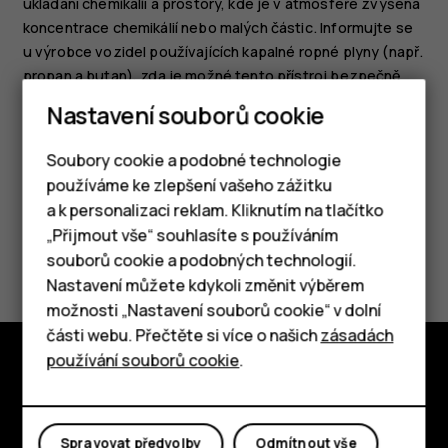
ukládání chemikálií a prostory, kde je v atmosféře zvýšená
koncentrace chemikálií nebo malých částic. Informujte se
u výrobce vozidel používajících kapalné ropné plyny (např.
propan a butan), zda je možné tento přístroj bezpečně
používat v jejich blízkosti.
Nastavení souborů cookie
Soubory cookie a podobné technologie
používáme ke zlepšení vašeho zážitku
a k personalizaci reklam. Kliknutím na tlačítko
Chytré telefony
„Přijmout vše“ souhlasíte s používáním
Pomohlo vám to?
souborů cookie a podobných technologií.
Tlačítkové telefony
Nastavení můžete kdykoli změnit výběrem
Ano
Ne
možnosti „Nastavení souborů cookie“ v dolní
Tablety
části webu. Přečtěte si více o našich
zásadách
používání souborů cookie
.
Prozkoumat
O nás
Spravovat předvolby
Odmítnout vše