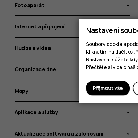
Fotoaparát
Internet a připojení
Nastavení soub
Soubory cookie a podo
Hudba a videa
Kliknutím na tlačítko 
Nastavení můžete kdyk
Přečtěte si více o naš
Organizace dne
Přijmout vše
Mapy
Aplikace a služby
Aktualizace softwaru a zálohování