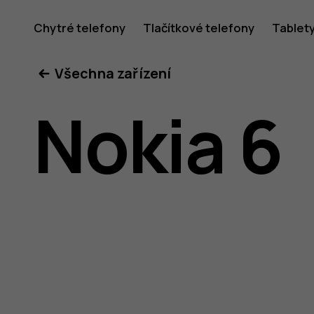
Uživatel
Chytré telefony
Tlačítkové telefony
Tablet
Všechna zařízení
příručka
Nokia 6
k telefon
Nokia 6