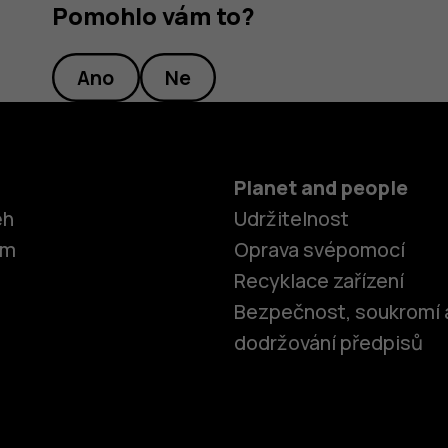
Pomohlo vám to?
Ano
Ne
Planet and people
ěh
Udržitelnost
om
Oprava svépomocí
Recyklace zařízení
Bezpečnost, soukromí 
dodržování předpisů