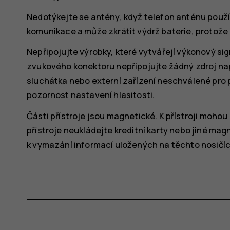
Nedotýkejte se antény, když telefon anténu použív
komunikace a může zkrátit výdrž baterie, protože 
Nepřipojujte výrobky, které vytvářejí výkonový sig
zvukového konektoru nepřipojujte žádný zdroj na
sluchátka nebo externí zařízení neschválené pro p
pozornost nastavení hlasitosti.
Části přístroje jsou magnetické. K přístroji mohou
přístroje neukládejte kreditní karty nebo jiné mag
k vymazání informací uložených na těchto nosičíc