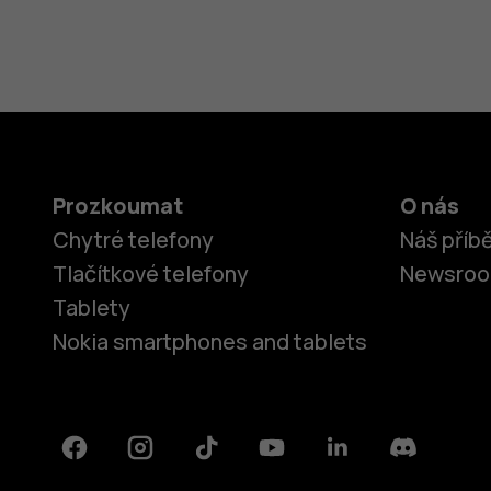
Prozkoumat
O nás
Chytré telefony
Náš příb
Tlačítkové telefony
Newsro
Tablety
Nokia smartphones and tablets
Facebook
Instagram
Tiktok
Youtube
Linkedin
Discord