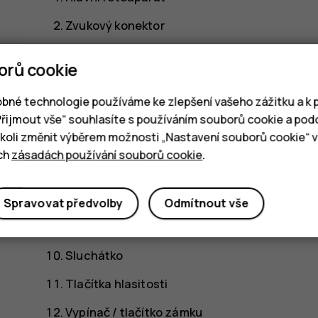
Zvukový konektor
Mikrofon
orů cookie
SIM karty
bné technologie používáme ke zlepšení vašeho zážitku a k p
Reproduktor
„Přijmout vše“ souhlasíte s používáním souborů cookie a pod
oli změnit výběrem možnosti „Nastavení souborů cookie“ v 
Mikrofon
ich
zásadách používání souborů cookie
.
Nabíjecí konektor
Plocha
Spravovat předvolby
Odmítnout vše
Přední fotoaparát
Sluchátko
Tlačítka hlasitosti
Vypínač / tlačítko zámku