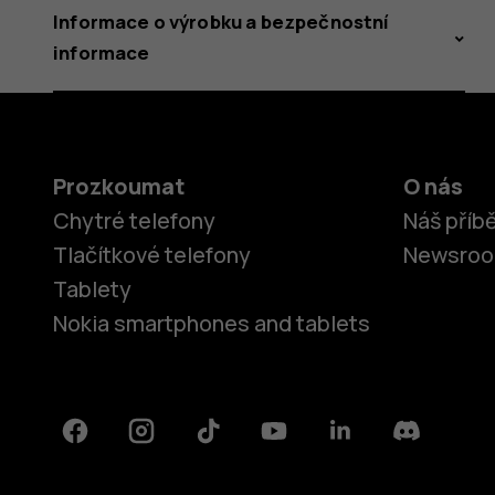
Informace o výrobku a bezpečnostní
informace
Prozkoumat
O nás
Chytré telefony
Náš příb
Tlačítkové telefony
Newsro
Tablety
Nokia smartphones and tablets
Facebook
Instagram
Tiktok
Youtube
Linkedin
Discord