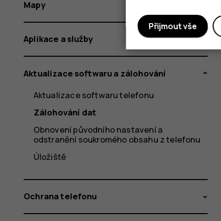
Mapy
Přijmout vše
Aplikace a služby
Aktualizace softwaru a zálohování
Aktualizace softwaru telefonu
Zálohování dat
Obnovení původního nastavení a
odstranění soukromého obsahu z telefonu
Úložiště
Ochrana telefonu