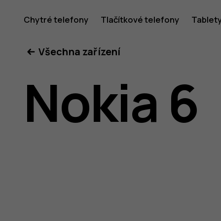
Uživatel
Chytré telefony
Tlačítkové telefony
Tablet
Všechna zařízení
příručka
Nokia 6
k telefon
Nokia 6