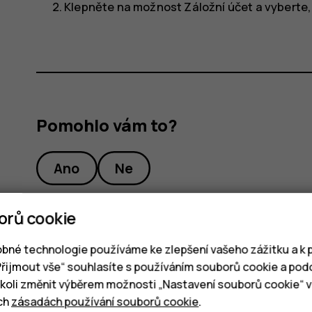
Klepněte na možnost
Záložní účet
a vyberte,
Pomohlo vám to?
Ano
Ne
orů cookie
bné technologie používáme ke zlepšení vašeho zážitku a k p
„Přijmout vše“ souhlasíte s používáním souborů cookie a pod
oli změnit výběrem možnosti „Nastavení souborů cookie“ v 
ich
zásadách používání souborů cookie
.