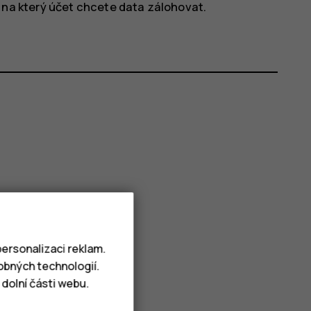
 na který účet chcete data zálohovat.
ersonalizaci reklam.
obných technologií.
dolní části webu.