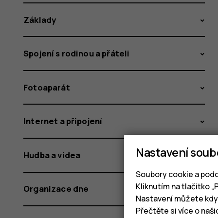
Základy
Spojení s rodinou a přáteli
Fotoaparát
Internet a připojení
Nastavení soub
Hudba a videa
Soubory cookie a podo
Kliknutím na tlačítko 
Organizace dne
Nastavení můžete kdyk
Přečtěte si více o naš