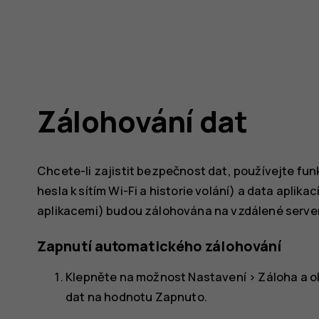
Zálohování dat
Chcete-li zajistit bezpečnost dat, používejte funk
hesla k sítím Wi-Fi a historie volání) a data aplik
aplikacemi) budou zálohována na vzdálené server
Zapnutí automatického zálohování
Klepněte na možnost
Nastavení
>
Záloha a 
dat
na hodnotu
Zapnuto
.