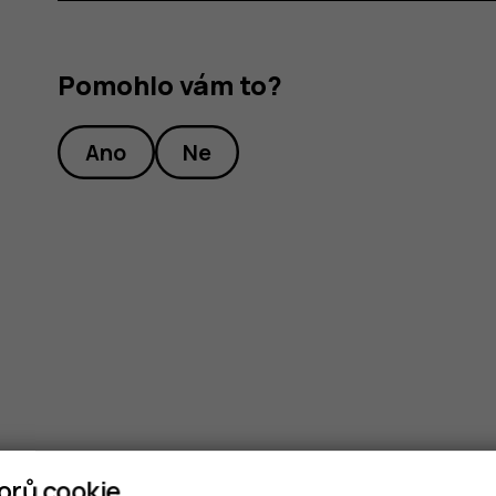
Pomohlo vám to?
Ano
Ne
orů cookie