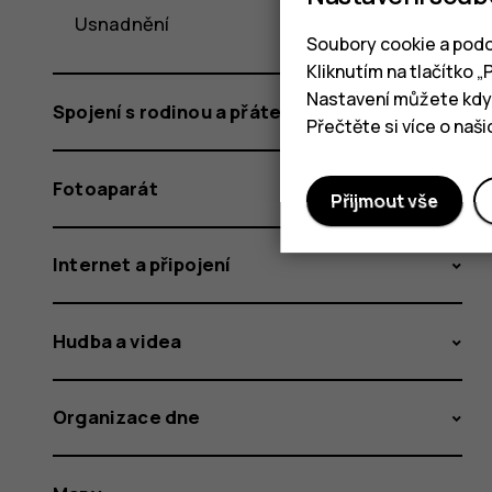
Usnadnění
Soubory cookie a podo
Kliknutím na tlačítko 
Nastavení můžete kdyk
Spojení s rodinou a přáteli
Přečtěte si více o naš
Fotoaparát
Přijmout vše
Internet a připojení
Hudba a videa
Organizace dne