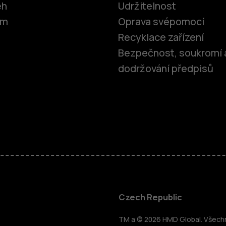
ěh
Udržitelnost
om
Oprava svépomocí
Recyklace zařízení
Bezpečnost, soukromí 
dodržování předpisů
Chytré tele
Czech Republic
TM a © 2026 HMD Global. Všechna