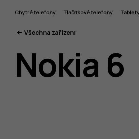
Uživatel
Chytré telefony
Tlačítkové telefony
Tablet
Všechna zařízení
příručka
Nokia 6
k telefon
Nokia 6