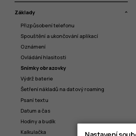
Základy
Přizpůsobení telefonu
Spouštění a ukončování aplikací
Oznámení
Ovládání hlasitosti
Snímky obrazovky
Výdrž baterie
Šetření nákladů na datový roaming
Psaní textu
Datum a čas
Hodiny a budík
Kalkulačka
Nastavení soub