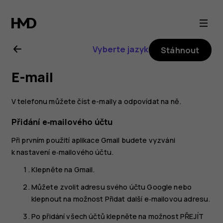
Uživatelská
příručka
Vyberte jazyk
Stáhnout
k telefonu
E-mail
Nokia 6
V telefonu můžete číst e-maily a odpovídat na ně.
Přidání e‑mailového účtu
Při prvním použití aplikace Gmail budete vyzváni
k nastavení e‑mailového účtu.
Klepněte na
Gmail
.
Můžete zvolit adresu svého účtu Google nebo
klepnout na možnost
Přidat další e‑mailovou adresu
.
Po přidání všech účtů klepněte na možnost
PŘEJÍT