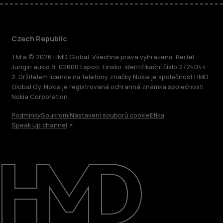
Czech Republic
TM a © 2026 HMD Global. Všechna práva vyhrazena. Bertel
Jungin aukio 9, 02600 Espoo, Finsko. Identifikační číslo 2724044-
2. Držitelem licence na telefony značky Nokia je společnost HMD
Global Oy. Nokia je registrovaná ochranná známka společnosti
Nokia Corporation.
Podmínky
Soukromí
Nastavení souborů cookie
Etika
Speak Up channel
O nás
Oprava, opětovné použití, recyklace
Podpora
Czech Republic