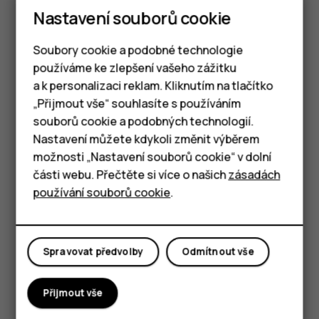
Nastavení souborů cookie
Čtení e-mailů a odpovídání na ně
Klepněte na
Gmail
.
Soubory cookie a podobné technologie
používáme ke zlepšení vašeho zážitku
Klepněte na zprávu, kterou si chcete přečíst.
a k personalizaci reklam. Kliknutím na tlačítko
Chcete-li na zprávu odpovědět, klepněte na
Chytré telefony
„Přijmout vše“ souhlasíte s používáním
možnost
nebo
>
Odpovědět všem
.
reply
more_vert
souborů cookie a podobných technologií.
Tlačítkové telefony
Nastavení můžete kdykoli změnit výběrem
Odstraňování e-mailů
možnosti „Nastavení souborů cookie“ v dolní
Tablety
Klepněte na
Gmail
.
části webu. Přečtěte si více o našich
zásadách
používání souborů cookie
.
Klepněte na zprávu, kterou chcete odstranit, a
klepněte na možnost
.
delete
Chcete-li odstranit několik zpráv, vyberte zprávy
Spravovat předvolby
Odmítnout vše
klepnutím na kroužek s iniciálou příjemce a klepněte
na možnost
.
delete
Přijmout vše