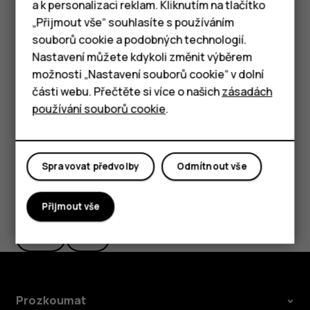
a k personalizaci reklam. Kliknutím na tlačítko
a napište požadovaný název.
Chytré telefony
„Přijmout vše“ souhlasíte s používáním
souborů cookie a podobných technologií.
Výběr SIM karty používané pro hovory nebo
Tlačítkové telefony
Nastavení můžete kdykoli změnit výběrem
datové připojení
možnosti „Nastavení souborů cookie“ v dolní
Tablety
V části
Preferovaná SIM karta
klepněte na nastavení, které
části webu. Přečtěte si více o našich
zásadách
chcete změnit, a vyberte SIM kartu.
používání souborů cookie
.
Spravovat předvolby
Odmítnout vše
Pomohlo vám to?
Přijmout vše
Ano
Ne
Prozkoumat