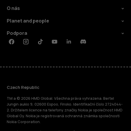
O nás
Planet and people
Podpora
Facebook
Instagram
Tiktok
Youtube
Linkedin
Discord
Czech Republic
TM a © 2026 HMD Global. Všechna práva vyhrazena. Bertel
Jungin aukio 9, 02600 Espoo, Finsko. Identifikační číslo 2724044-
2. Držitelem licence na telefony značky Nokia je společnost HMD
Global Oy. Nokia je registrovaná ochranná známka společnosti
Nokia Corporation.