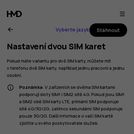
Uživatelská
příručka
Vyberte jazyk
Stáhnout
k telefonu
Nastavení dvou SIM karet
Nokia 6
Pokud máte variantu pro dvě SIM karty, můžete mít
v telefonu dvě SIM karty, například jednu pracovní a jednu
osobní.
Poznámka
: V zařízeních se dvěma SIM kartami
podporují sloty SIM1 i SIM2 sítě 4G. Pokud jsou SIM1
a SIM2 obě SIM karty LTE, primární SIM podporuje
sítě 4G/3G/2G, zatímco sekundární SIM podporuje
pouze 3G/2G. Další informace o vaší SIM kartě
zjistíte u svého poskytovatele služeb.