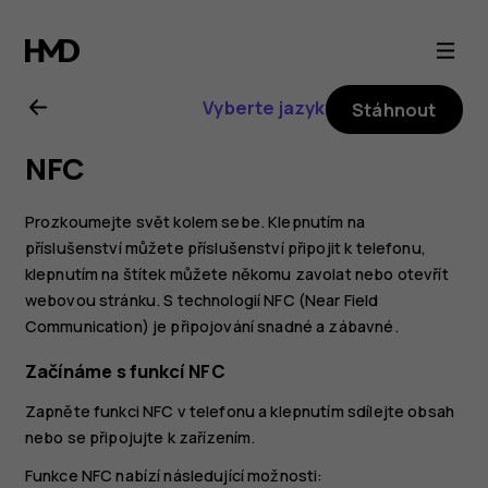
Uživatelská
příručka
Vyberte jazyk
Stáhnout
k telefonu
NFC
Nokia 6
Prozkoumejte svět kolem sebe. Klepnutím na
příslušenství můžete příslušenství připojit k telefonu,
klepnutím na štítek můžete někomu zavolat nebo otevřít
webovou stránku. S technologií NFC (Near Field
Communication) je připojování snadné a zábavné.
Začínáme s funkcí NFC
Zapněte funkci NFC v telefonu a klepnutím sdílejte obsah
nebo se připojujte k zařízením.
Funkce NFC nabízí následující možnosti: