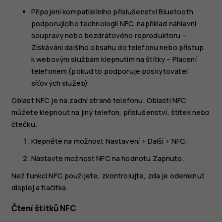
Připojení kompatibilního příslušenství Bluetooth
podporujícího technologii NFC, například náhlavní
soupravy nebo bezdrátového reproduktoru –
Získávání dalšího obsahu do telefonu nebo přístup
k webovým službám klepnutím na štítky – Placení
telefonem (pokud to podporuje poskytovatel
síťových služeb)
Oblast NFC je na zadní straně telefonu. Oblastí NFC
můžete klepnout na jiný telefon, příslušenství, štítek nebo
čtečku.
Klepněte na možnost
Nastavení
>
Další
>
NFC
.
Nastavte možnost
NFC
na hodnotu
Zapnuto
.
Než funkci NFC použijete, zkontrolujte, zda je odemknut
displej a tlačítka.
Čtení štítků NFC