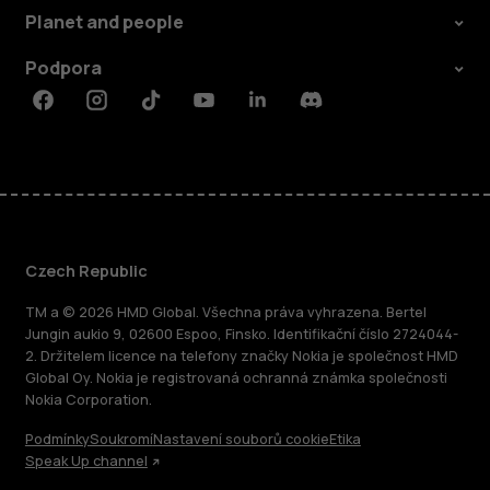
Planet and people
Podpora
Facebook
Instagram
Tiktok
Youtube
Linkedin
Discord
Czech Republic
TM a © 2026 HMD Global. Všechna práva vyhrazena. Bertel
Jungin aukio 9, 02600 Espoo, Finsko. Identifikační číslo 2724044-
2. Držitelem licence na telefony značky Nokia je společnost HMD
Global Oy. Nokia je registrovaná ochranná známka společnosti
Nokia Corporation.
Podmínky
Soukromí
Nastavení souborů cookie
Etika
Speak Up channel