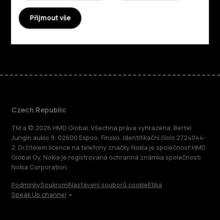
Podpora
Přijmout vše
Facebook
Instagram
Tiktok
Youtube
Linkedin
Discord
Czech Republic
TM a © 2026 HMD Global. Všechna práva vyhrazena. Bertel
Jungin aukio 9, 02600 Espoo, Finsko. Identifikační číslo 2724044-
2. Držitelem licence na telefony značky Nokia je společnost HMD
Global Oy. Nokia je registrovaná ochranná známka společnosti
Nokia Corporation.
Podmínky
Soukromí
Nastavení souborů cookie
Etika
Speak Up channel