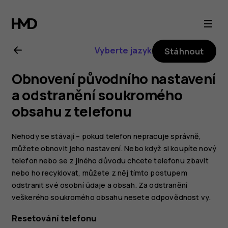
Uživatelská
příručka
Vyberte jazyk
Stáhnout
k telefonu
Obnovení původního nastavení
Nokia 6
a odstranění soukromého
obsahu z telefonu
Nehody se stávají – pokud telefon nepracuje správně,
můžete obnovit jeho nastavení. Nebo když si koupíte nový
telefon nebo se z jiného důvodu chcete telefonu zbavit
nebo ho recyklovat, můžete z něj tímto postupem
odstranit své osobní údaje a obsah. Za odstranění
veškerého soukromého obsahu nesete odpovědnost vy.
Resetování telefonu