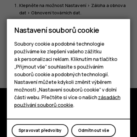
Klepněte na možnost
Nastavení
>
Záloha a obnova
dat
>
Obnovení továrních dat
.
Postupujte podle pokynů zobrazených v telefonu.
Nastavení souborů cookie
Soubory cookie a podobné technologie
používáme ke zlepšení vašeho zážitku
a k personalizaci reklam. Kliknutím na tlačítko
Chytré telefony
Pomohlo vám to?
„Přijmout vše“ souhlasíte s používáním
souborů cookie a podobných technologií.
Tlačítkové telefony
Ano
Ne
Nastavení můžete kdykoli změnit výběrem
možnosti „Nastavení souborů cookie“ v dolní
Tablety
části webu. Přečtěte si více o našich
zásadách
používání souborů cookie
.
Prozkoumat
O nás
Spravovat předvolby
Odmítnout vše
Planet and people