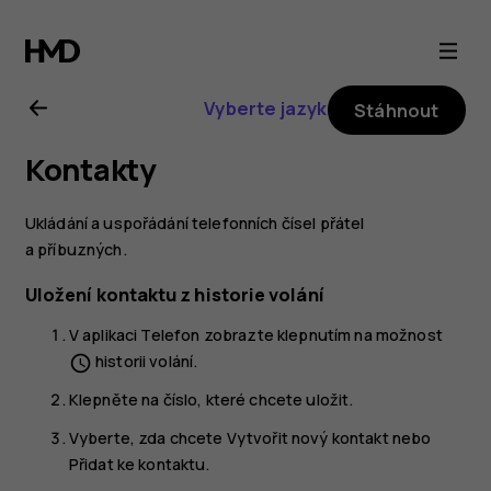
Uživatelská
příručka
Vyberte jazyk
Stáhnout
k telefonu
Kontakty
Nokia 6
Ukládání a uspořádání telefonních čísel přátel
a příbuzných.
Uložení kontaktu z historie volání
V aplikaci
Telefon
zobrazte klepnutím na možnost
historii volání.
schedule
Klepněte na číslo, které chcete uložit.
Vyberte, zda chcete
Vytvořit nový kontakt
nebo
Přidat ke kontaktu
.