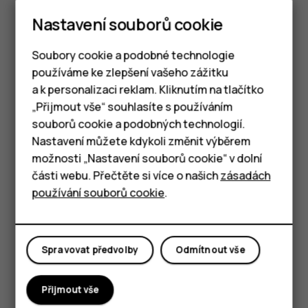
Klepněte na
Kontakty
.
Nastavení souborů cookie
Klepněte na
.
search
Soubory cookie a podobné technologie
Filtrování seznamu kontaktů
používáme ke zlepšení vašeho zážitku
a k personalizaci reklam. Kliknutím na tlačítko
Klepněte na možnost
Kontakty
.
Chytré telefony
„Přijmout vše“ souhlasíte s používáním
Klepněte na možnost
.
menu
souborů cookie a podobných technologií.
Tlačítkové telefony
Klepněte na možnost
Nastavení
>
Kontakty
Nastavení můžete kdykoli změnit výběrem
k zobrazení
.
možnosti „Nastavení souborů cookie“ v dolní
Tablety
části webu. Přečtěte si více o našich
zásadách
Importování nebo exportování kontaktů
používání souborů cookie
.
Klepněte na možnost
Kontakty
.
Klepněte na možnost
.
menu
Spravovat předvolby
Odmítnout vše
Klepněte na možnost
Nastavení
>
Importovat/Exportovat
.
Přijmout vše