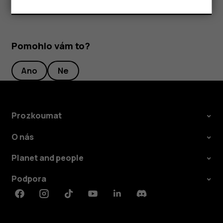
Pomohlo vám to?
Ano
Ne
Prozkoumat
O nás
Planet and people
Podpora
Facebook
Instagram
Tiktok
Youtube
Linkedin
Discord