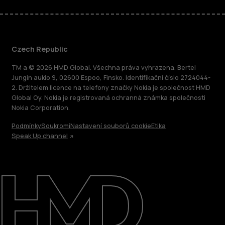
Czech Republic
TM a © 2026 HMD Global. Všechna práva vyhrazena. Bertel
Jungin aukio 9, 02600 Espoo, Finsko. Identifikační číslo 2724044-
2. Držitelem licence na telefony značky Nokia je společnost HMD
Global Oy. Nokia je registrovaná ochranná známka společnosti
Nokia Corporation.
Podmínky
Soukromí
Nastavení souborů cookie
Etika
Speak Up channel
O nás
Oprava, opětovné použití, recyklace
Podpora
Czech Republic