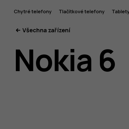
Uživatel
Chytré telefony
Tlačítkové telefony
Tablet
Všechna zařízení
příručka
Nokia 6
k telefon
Nokia 6