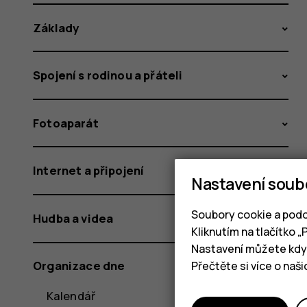
Základy
Spojení s rodinou a přáteli
Fotoaparát
Internet a připojení
Nastavení soub
Soubory cookie a podo
Hudba a videa
Kliknutím na tlačítko 
Nastavení můžete kdyk
Organizace dne
Přečtěte si více o naš
Kalendář