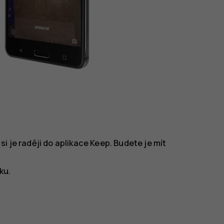
i je raději do aplikace
Keep
. Budete je mít
ku
.