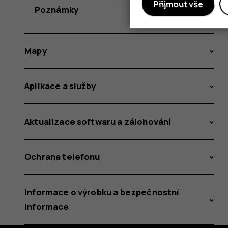
Přijmout vše
Poznámky
Mapy
Aplikace a služby
Aktualizace softwaru a zálohování
Ochrana telefonu
Informace o výrobku a bezpečnostní
informace