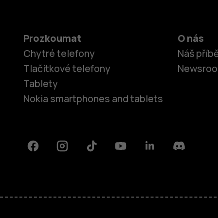
Prozkoumat
O nás
Chytré telefony
Náš příb
Tlačítkové telefony
Newsro
Tablety
Nokia smartphones and tablets
Facebook
Instagram
Tiktok
Youtube
Linkedin
Discord