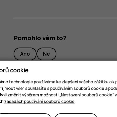
Pomohlo vám to?
Ano
Ne
orů cookie
bné technologie používáme ke zlepšení vašeho zážitku a k p
„Přijmout vše“ souhlasíte s používáním souborů cookie a pod
oli změnit výběrem možnosti „Nastavení souborů cookie“ v 
ich
zásadách používání souborů cookie
.