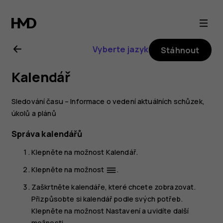
Uživatelská
příručka
Vyberte jazyk
Stáhnout
k telefonu
Kalendář
Nokia 6
Sledování času – Informace o vedení aktuálních schůzek,
úkolů a plánů
Správa kalendářů
Klepněte na možnost
Kalendář
.
Klepněte na možnost
.
dehaze
Zaškrtněte kalendáře, které chcete zobrazovat.
Přizpůsobte si kalendář podle svých potřeb.
Klepněte na možnost
Nastavení
a uvidíte další
možnosti.