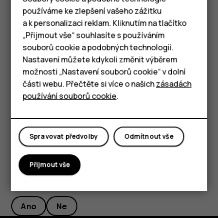
dobu připomenutí a nastavte požadovanou dobu.
používáme ke zlepšení vašeho zážitku
a k personalizaci reklam. Kliknutím na tlačítko
Tip:
Chcete‑li událost upravit, klepněte na ni,
Chytré telefony
„Přijmout vše“ souhlasíte s používáním
klepněte na možnost
a upravte požadované
mode_edit
souborů cookie a podobných technologií.
Tlačítkové telefony
údaje.
Nastavení můžete kdykoli změnit výběrem
možnosti „Nastavení souborů cookie“ v dolní
Tablety
Odstranění události
části webu. Přečtěte si více o našich
zásadách
používání souborů cookie
.
Klepněte na událost.
Klepněte na
>
Odstranit
.
more_vert
Spravovat předvolby
Odmítnout vše
Přijmout vše
Pomohlo vám to?
Ano
Ne