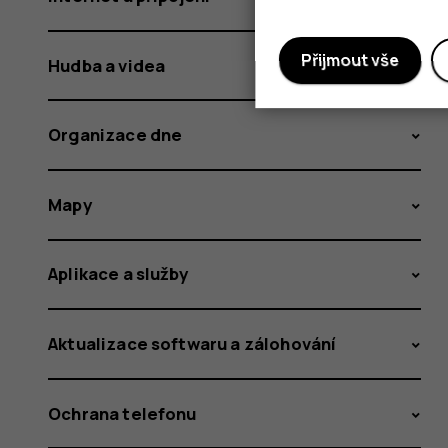
Přijmout vše
Hudba a videa
Organizace dne
Mapy
Aplikace a služby
Aktualizace softwaru a zálohování
Ochrana telefonu