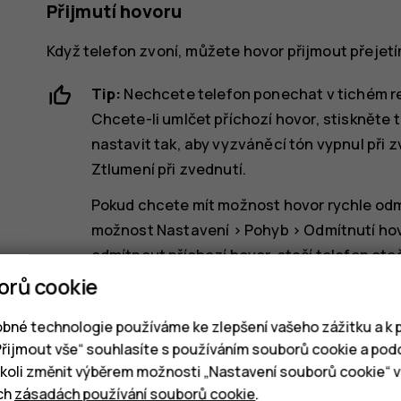
Přijmutí hovoru
Když telefon zvoní, můžete hovor přijmout přejet
Tip:
Nechcete telefon ponechat v tichém re
Chcete-li umlčet příchozí hovor, stiskněte 
nastavit tak, aby vyzváněcí tón vypnul při
Ztlumení při zvednutí
.
Pokud chcete mít možnost hovor rychle od
možnost
Nastavení
>
Pohyb
>
Odmítnutí ho
odmítnout příchozí hovor, stačí telefon otoč
orů cookie
Odmítnutí hovoru
bné technologie používáme ke zlepšení vašeho zážitku a k p
„Přijmout vše“ souhlasíte s používáním souborů cookie a pod
Chcete‑li hovor odmítnout, přejeďte dolů.
oli změnit výběrem možnosti „Nastavení souborů cookie“ v 
ich
zásadách používání souborů cookie
.