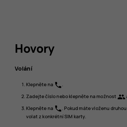
Hovory
Volání
phone
Klepněte na
.
group
Zadejte číslo nebo klepněte na možnost
phone
Klepněte na
. Pokud máte vloženu druhou 
volat z konkrétní SIM karty.