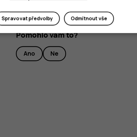
Spravovat předvolby
Odmítnout vše
Pomohlo vám to?
Ano
Ne