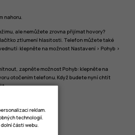
ím nahoru.
žimu, ale nemůžete zrovna přijímat hovory?
tlačítko
ztlumení hlasitosti
. Telefon můžete také
 zvednutí: klepněte na možnost
Nastavení
>
Pohyb
>
mítnout, zapněte možnost Pohyb: klepněte na
voru otočením telefonu
. Když budete nyní chtít
it.
ersonalizaci reklam.
obných technologií.
dolní části webu.