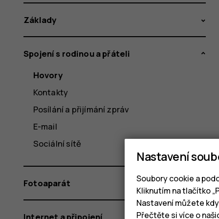
Základy
Spojení s rodinou a přáteli
Hovory
Kontakty
Posílání a přijímání zpráv
E-mail
Sociální sítě
Nastavení soub
Soubory cookie a podo
Fotoaparát
Kliknutím na tlačítko 
Nastavení můžete kdyk
Přečtěte si více o naš
Internet a připojení