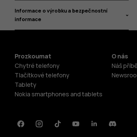
Informace o výrobku a bezpečnostní
informace
Prozkoumat
O nás
Chytré telefony
Náš příb
Tlačítkové telefony
Newsro
Tablety
Nokia smartphones and tablets
Facebook
Instagram
Tiktok
Youtube
Linkedin
Discord