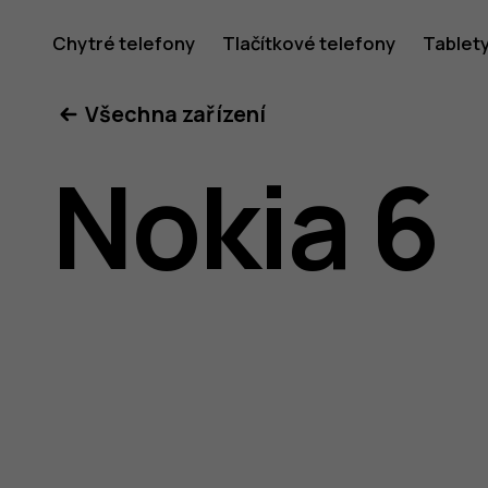
Uživatel
Chytré telefony
Tlačítkové telefony
Tablet
Všechna zařízení
příručka
Nokia 6
k telefon
Nokia 6