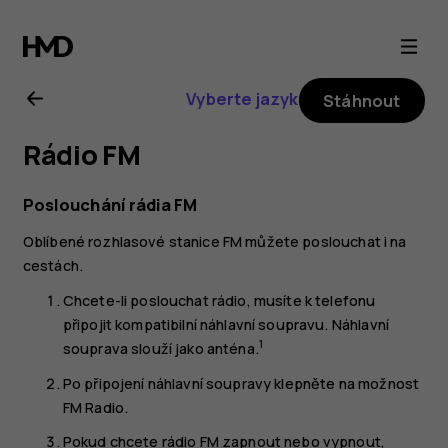
Uživatelská
příručka
Vyberte jazyk
Stáhnout
k telefonu
Rádio FM
Nokia 6
Poslouchání rádia FM
Oblíbené rozhlasové stanice FM můžete poslouchat i na
cestách.
Chcete-li poslouchat rádio, musíte k telefonu
připojit kompatibilní náhlavní soupravu. Náhlavní
1
souprava slouží jako anténa.
Po připojení náhlavní soupravy klepněte na možnost
FM Radio
.
Pokud chcete rádio FM zapnout nebo vypnout,