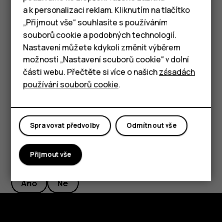
a k personalizaci reklam. Kliknutím na tlačítko
Odebrání stanice z oblíbených
Chytré telefony
„Přijmout vše“ souhlasíte s používáním
Během poslechu stanice klepněte na možnost
.
star_border
souborů cookie a podobných technologií.
Tlačítkové telefony
Nastavení můžete kdykoli změnit výběrem
Tip:
Pokud chcete poslouchat rozhlasovou stanici
možnosti „Nastavení souborů cookie“ v dolní
Tablety
pomocí reproduktoru telefonu, klepněte na
části webu. Přečtěte si více o našich
zásadách
možnost
Zapnout reproduktor
. Náhlavní
more_vert
používání souborů cookie
.
soupravu ponechejte připojenou.
Spravovat předvolby
Odmítnout vše
Přijmout vše
Pomohlo vám to?
Ano
Ne