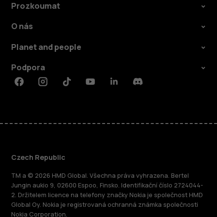
Prozkoumat
O nás
Planet and people
Podpora
Facebook
Instagram
Tiktok
Youtube
Linkedin
Discord
Czech Republic
TM a © 2026 HMD Global. Všechna práva vyhrazena. Bertel
Jungin aukio 9, 02600 Espoo, Finsko. Identifikační číslo 2724044-
2. Držitelem licence na telefony značky Nokia je společnost HMD
Global Oy. Nokia je registrovaná ochranná známka společnosti
Nokia Corporation.