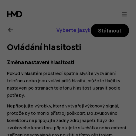
Uživatelská
příručka
Vyberte jazyk
Stáhnout
k telefonu
Ovládání hlasitosti
Nokia 6
Změna nastavení hlasitosti
Pokud v hlasitém prostředí špatně slyšíte vyzvánění
telefonu nebo jsou volání příliš hlasitá, můžete tlačítky
nastavení po stranách telefonu hlasitost upravit podle
potřeby.
Nepřipojujte výrobky, které vytvářejí výkonový signál,
protože by to mohlo přístroj poškodit. Do zvukového
konektoru nepřipojujte žádný zdroj napětí. Když do
zvukového konektoru připojujete sluchátka nebo externí
zařízení neschválené pro použití s tímto přístrojem,