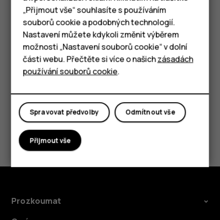
Chytré telefony
„Přijmout vše“ souhlasíte s používáním
Pokud chcete mít možnost hovor rychle odmítnout,
souborů cookie a podobných technologií.
zapněte možnost Pohyb: klepněte na možnost
Tlačítkové telefony
Nastavení můžete kdykoli změnit výběrem
Nastavení
>
Pohyb
>
Odmítnutí hovoru otočením
telefonu
. Když budete nyní chtít odmítnout příchozí
možnosti „Nastavení souborů cookie“ v dolní
Tablety
hovor, stačí telefon otočit.
části webu. Přečtěte si více o našich
zásadách
používání souborů cookie
.
Spravovat předvolby
Odmítnout vše
Pomohlo vám to?
Přijmout vše
Ano
Ne
Prozkoumat