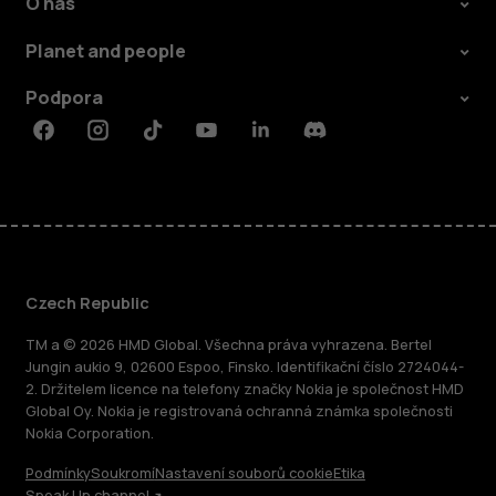
O nás
Planet and people
Podpora
Facebook
Instagram
Tiktok
Youtube
Linkedin
Discord
Czech Republic
TM a © 2026 HMD Global. Všechna práva vyhrazena. Bertel
Jungin aukio 9, 02600 Espoo, Finsko. Identifikační číslo 2724044-
2. Držitelem licence na telefony značky Nokia je společnost HMD
Global Oy. Nokia je registrovaná ochranná známka společnosti
Nokia Corporation.
Podmínky
Soukromí
Nastavení souborů cookie
Etika
Speak Up channel