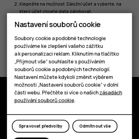
Klepněte na možnost
Záložní účet
a vyberte, na
který účet chcete data zálohovat.
Nastavení souborů cookie
Soubory cookie a podobné technologie
používáme ke zlepšení vašeho zážitku
a k personalizaci reklam. Kliknutím na tlačítko
Pomohlo vám to?
Chytré telefony
„Přijmout vše“ souhlasíte s používáním
souborů cookie a podobných technologií.
Ano
Ne
Tlačítkové telefony
Nastavení můžete kdykoli změnit výběrem
možnosti „Nastavení souborů cookie“ v dolní
Tablety
části webu. Přečtěte si více o našich
zásadách
Prozkoumat
používání souborů cookie
.
O nás
Planet and people
Spravovat předvolby
Odmítnout vše
Podpora