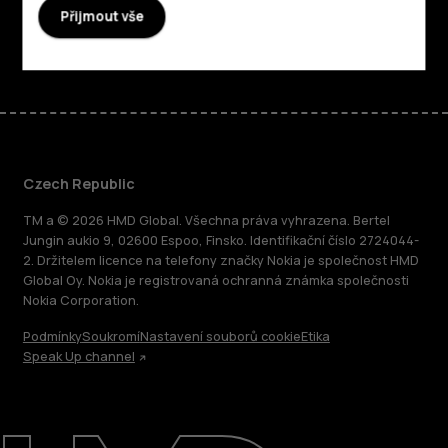
Přijmout vše
Facebook
Instagram
Tiktok
Youtube
Linkedin
Discord
Czech Republic
TM a © 2026 HMD Global. Všechna práva vyhrazena. Bertel
Jungin aukio 9, 02600 Espoo, Finsko. Identifikační číslo 2724044-
2. Držitelem licence na telefony značky Nokia je společnost HMD
Global Oy. Nokia je registrovaná ochranná známka společnosti
Nokia Corporation.
Podmínky
Soukromí
Nastavení souborů cookie
Etika
Speak Up channel
O nás