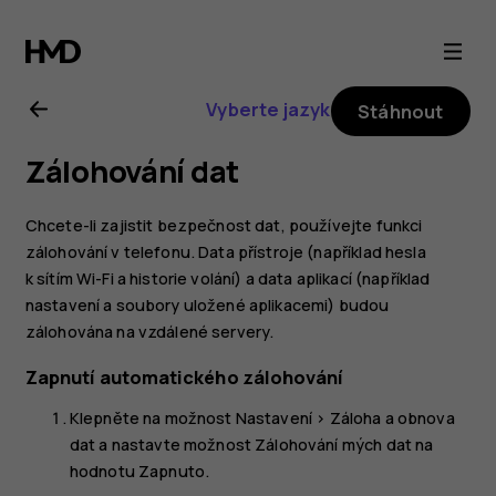
Uživatelská
příručka
Vyberte jazyk
Stáhnout
k telefonu
Zálohování dat
Nokia 6
Chcete-li zajistit bezpečnost dat, používejte funkci
zálohování v telefonu. Data přístroje (například hesla
k sítím Wi-Fi a historie volání) a data aplikací (například
nastavení a soubory uložené aplikacemi) budou
zálohována na vzdálené servery.
Zapnutí automatického zálohování
Klepněte na možnost
Nastavení
>
Záloha a obnova
dat
a nastavte možnost
Zálohování mých dat
na
hodnotu
Zapnuto
.