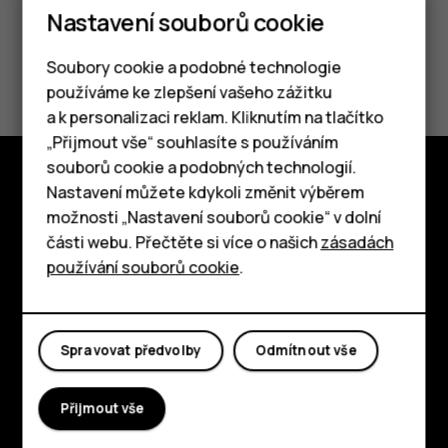
Nastavení souborů cookie
Pomohlo vám to?
Soubory cookie a podobné technologie
používáme ke zlepšení vašeho zážitku
Ano
Ne
a k personalizaci reklam. Kliknutím na tlačítko
Chytré telefony
„Přijmout vše“ souhlasíte s používáním
souborů cookie a podobných technologií.
Tlačítkové telefony
Nastavení můžete kdykoli změnit výběrem
Prozkoumat
možnosti „Nastavení souborů cookie“ v dolní
Tablety
části webu. Přečtěte si více o našich
zásadách
O nás
používání souborů cookie
.
Planet and people
Podpora
Spravovat předvolby
Odmítnout vše
Facebook
Instagram
Tiktok
Youtube
Linkedin
Discord
Přijmout vše