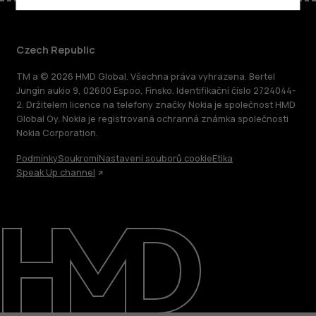
Czech Republic
TM a © 2026 HMD Global. Všechna práva vyhrazena. Bertel
Jungin aukio 9, 02600 Espoo, Finsko. Identifikační číslo 2724044-
2. Držitelem licence na telefony značky Nokia je společnost HMD
Global Oy. Nokia je registrovaná ochranná známka společnosti
Nokia Corporation.
Podmínky
Soukromí
Nastavení souborů cookie
Etika
Speak Up channel
O nás
Oprava, opětovné použití, recyklace
Podpora
Czech Republic