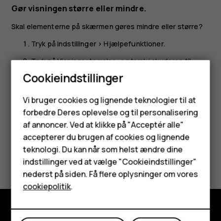
Gør visningen større eller mindre.
Skal elementerne på skærmen gøres mindre eller større?
Tryk på
Indstillinger
>
Hjælpefunktioner
.
Tryk på
Visningsstørrelse
, og træk i skyderen til
visningsstørrelsesniveau for at justere størrelsen
Cookieindstillinger
på visningen.
Smartphones
Vi bruger cookies og lignende teknologier til at
forbedre Deres oplevelse og til personalisering
Feature-telefoner
af annoncer. Ved at klikke på "Acceptér alle"
Tilbehør
accepterer du brugen af cookies og lignende
teknologi. Du kan når som helst ændre dine
Synes du, dette var nyttigt?
HMD Terra M
indstillinger ved at vælge "Cookieindstillinger"
nederst på siden. Få flere oplysninger om vores
Tablets
Ja
Nej
cookiepolitik
.
Min konto