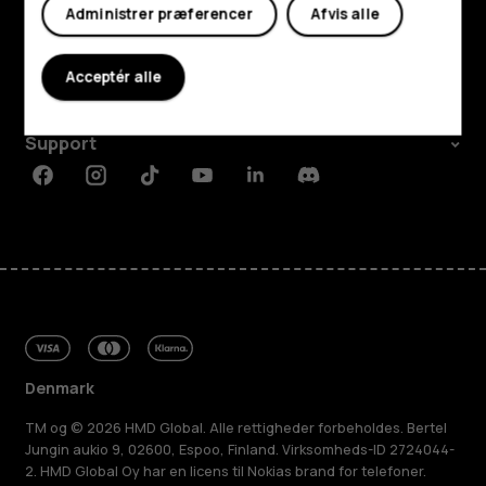
Udforsk
Administrer præferencer
Afvis alle
Om
Acceptér alle
Planet and people
Support
Facebook
Instagram
Tiktok
Youtube
Linkedin
Discord
Denmark
TM og © 2026 HMD Global. Alle rettigheder forbeholdes. Bertel
Jungin aukio 9, 02600, Espoo, Finland. Virksomheds-ID 2724044-
2. HMD Global Oy har en licens til Nokias brand for telefoner.