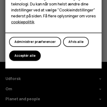
Tilbehør
teknologi. Du kan når som helst ændre dine
Tryk på
Indstillinger
>
System
>
Sprog og input
>
HMD Terra M
indstillinger ved at vælge "Cookieindstillinger"
Avanceret
>
Stavekontrol
, og slå
Stavekontrol
fra.
nederst på siden. Få flere oplysninger om vores
Tablets
cookiepolitik
.
Min konto
Administrer præferencer
Afvis alle
Synes du, dette var nyttigt?
Acceptér alle
Ja
Nej
Udforsk
Om
Planet and people