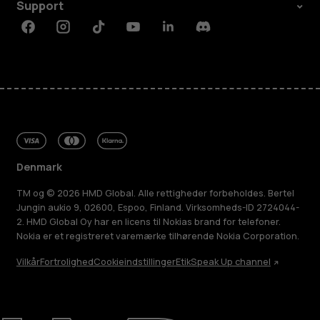
Support
Facebook
Instagram
Tiktok
Youtube
Linkedin
Discord
Denmark
TM og © 2026 HMD Global. Alle rettigheder forbeholdes. Bertel
Jungin aukio 9, 02600, Espoo, Finland. Virksomheds-ID 2724044-
2. HMD Global Oy har en licens til Nokias brand for telefoner.
Nokia er et registreret varemærke tilhørende Nokia Corporation.
Vilkår
Fortrolighed
Cookieindstillinger
Etik
Speak Up channel
Om