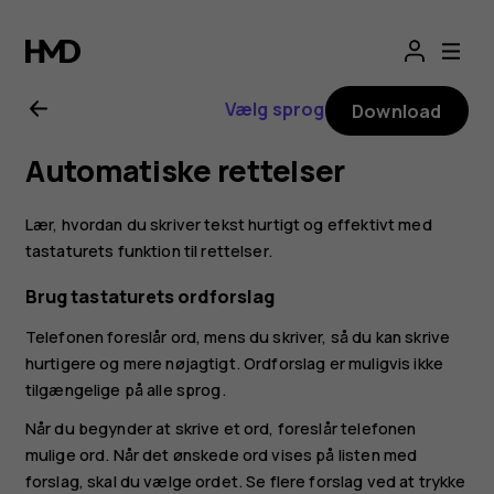
Brugervejledning
til
Vælg sprog
Download
Nokia
Automatiske rettelser
1.4
Lær, hvordan du skriver tekst hurtigt og effektivt med
tastaturets funktion til rettelser.
Brug tastaturets ordforslag
Telefonen foreslår ord, mens du skriver, så du kan skrive
hurtigere og mere nøjagtigt. Ordforslag er muligvis ikke
tilgængelige på alle sprog.
Når du begynder at skrive et ord, foreslår telefonen
mulige ord. Når det ønskede ord vises på listen med
forslag, skal du vælge ordet. Se flere forslag ved at trykke