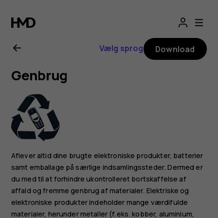
Brugervejledning
til
Vælg sprog
Download
Nokia
Genbrug
1.4
Aflever altid dine brugte elektroniske produkter, batterier
samt emballage på særlige indsamlingssteder. Dermed er
du med til at forhindre ukontrolleret bortskaffelse af
affald og fremme genbrug af materialer. Elektriske og
elektroniske produkter indeholder mange værdifulde
materialer, herunder metaller (f.eks. kobber, aluminium,