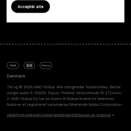
Acceptér alle
Support
Facebook
Instagram
Tiktok
Youtube
Linkedin
Discord
Denmark
TM og © 2026 HMD Global. Alle rettigheder forbeholdes. Bertel
Jungin aukio 9, 02600, Espoo, Finland. Virksomheds-ID 2724044-
2. HMD Global Oy har en licens til Nokias brand for telefoner.
Nokia er et registreret varemærke tilhørende Nokia Corporation.
Vilkår
Fortrolighed
Cookieindstillinger
Etik
Speak Up channel