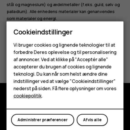
stål og magnesium) og ædelmetaller (f.eks. guld, sølv og
palladium). Alle enhedens materialer kan genanvendes
som materialer og energi.
Cookieindstillinger
Smartphones
Vi bruger cookies og lignende teknologier til at
forbedre Deres oplevelse og til personalisering
Feature-telefoner
af annoncer. Ved at klikke på "Acceptér alle"
Synes du, dette var nyttigt?
Tilbehør
accepterer du brugen af cookies og lignende
teknologi. Du kan når som helst ændre dine
Ja
Nej
HMD Terra M
indstillinger ved at vælge "Cookieindstillinger"
nederst på siden. Få flere oplysninger om vores
Tablets
cookiepolitik
.
Udforsk
Min konto
Om
Administrer præferencer
Afvis alle
Planet and people