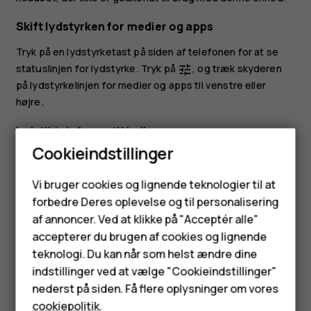
Skift lydstyrken for medier og apps
Tryk på en lydstyrketast på siden af telefonen for at se
statuslinjen for lydstyrke. Tryk på
, og træk skyderen
tune
på lydstyrkelinjen for medier og apps til venstre eller
højre.
Indstil telefonen til lydløs
Cookieindstillinger
Hvis du vil indstille telefonen til lydløs, skal du trykke på
tasten for lydstyrke ned, trykke på
for at indstille din
notifications_none
Smartphones
Vi bruger cookies og lignende teknologier til at
telefon til kun at vibrere og trykke på
for at indstille
vibration
forbedre Deres oplevelse og til personalisering
Feature-telefoner
den til lydløs.
af annoncer. Ved at klikke på "Acceptér alle"
Tilbehør
accepterer du brugen af cookies og lignende
teknologi. Du kan når som helst ændre dine
HMD Terra M
indstillinger ved at vælge "Cookieindstillinger"
nederst på siden. Få flere oplysninger om vores
Tablets
Synes du, dette var nyttigt?
cookiepolitik
.