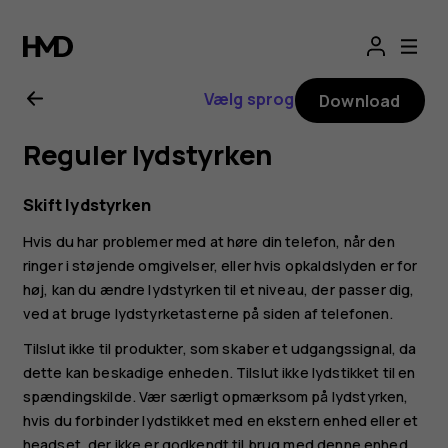
Brugervejledning
til
Vælg sprog
Download
Nokia
Reguler lydstyrken
1.4
Skift lydstyrken
Hvis du har problemer med at høre din telefon, når den
ringer i støjende omgivelser, eller hvis opkaldslyden er for
høj, kan du ændre lydstyrken til et niveau, der passer dig,
ved at bruge lydstyrketasterne på siden af telefonen.
Tilslut ikke til produkter, som skaber et udgangssignal, da
dette kan beskadige enheden. Tilslut ikke lydstikket til en
spændingskilde. Vær særligt opmærksom på lydstyrken,
hvis du forbinder lydstikket med en ekstern enhed eller et
headset, der ikke er godkendt til brug med denne enhed.