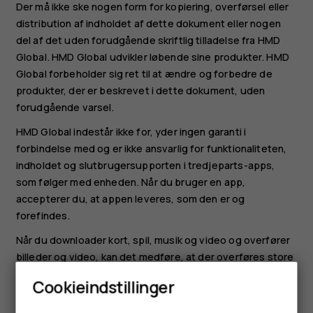
Der må ikke ske nogen form for kopiering, overførsel eller
distribution af indholdet af dette dokument eller nogen
del af det uden forudgående skriftlig tilladelse fra HMD
Global. HMD Global udvikler løbende sine produkter. HMD
Global forbeholder sig ret til at ændre og forbedre de
produkter, der er beskrevet i dette dokument, uden
forudgående varsel.
HMD Global indestår ikke for, yder ingen garanti i
forbindelse med og er ikke ansvarlig for funktionaliteten,
indholdet og slutbrugersupporten i tredjeparts-apps,
som følger med enheden. Når du bruger en app,
accepterer du, at appen leveres, som den er og
forefindes.
Når du downloader kort, spil, musik og video og overfører
billeder og video, kan det medføre, at der overføres store
mængder data. Hos nogle tjenesteudbydere skal der
Cookieindstillinger
betales for datatrafikken. De specifikke produkter,
tjenester og funktioner, der er tilgængelige, kan variere