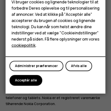
Smartphones
Vi bruger cookies og lignende teknologier til at
fra område til område. Forhør dig hos din lokale forhandler
forbedre Deres oplevelse og til personalisering
Feature-telefoner
for at få yderligere oplysninger, også om mulige
af annoncer. Ved at klikke på "Acceptér alle"
sprogindstillinger.
Tilbehør
accepterer du brugen af cookies og lignende
Visse funktioner, funktionaliteter og
teknologi. Du kan når som helst ændre dine
HMD Terra M
produktspecifikationer kan være netværksafhængige og
indstillinger ved at vælge "Cookieindstillinger"
underlagt yderligere vilkår, betingelser og gebyrer.
nederst på siden. Få flere oplysninger om vores
Tablets
Alle specifikationer, funktioner og andre
cookiepolitik
.
produktoplysninger kan ændres uden varsel.
Min konto
HMD Globals politik om beskyttelse af personlige
oplysninger, som er tilgængelig på
Administrer præferencer
Afvis alle
[
http://www.hmd.com/privacy
]
(
http://www.hmd.com/privacy
), gælder for din brug af
Acceptér alle
enheden.
HMD Global Oy har eksklusiv licens til Nokia-mærket til
telefoner og tablets. Nokia er et registreret varemærke
tilhørende Nokia Corporation.