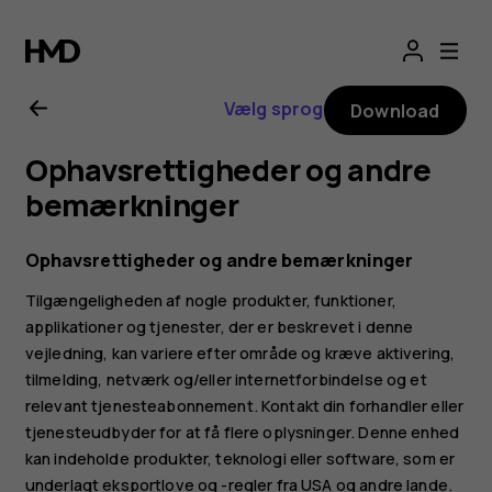
Brugervejledning
til
Vælg sprog
Download
Nokia
Ophavsrettigheder og andre
1.4
bemærkninger
Ophavsrettigheder og andre bemærkninger
Tilgængeligheden af nogle produkter, funktioner,
applikationer og tjenester, der er beskrevet i denne
vejledning, kan variere efter område og kræve aktivering,
tilmelding, netværk og/eller internetforbindelse og et
relevant tjenesteabonnement. Kontakt din forhandler eller
tjenesteudbyder for at få flere oplysninger. Denne enhed
kan indeholde produkter, teknologi eller software, som er
underlagt eksportlove og -regler fra USA og andre lande.