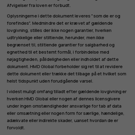
Afvigelser fra loven er forbudt.
Oplysningerne i dette dokument leveres "som de er og
forefindes". Medmindre det er krævet af gældende
lovgivning, stilles der ikke nogen garantier, hverken
udtrykkelige eller stiltiende, herunder, men ikke
begrænset til, stiltiende garantier for salgbarhed og
egnethed til et bestemt formål, i forbindelse med
nøjagtigheden, pålideligheden eller indholdet af dette
dokument. HMD Global forbeholder sig ret til at revidere
dette dokument eller trække det tilbage på et hvilket som
helst tidspunkt uden forudgående varsel.
I videst muligt omfang tilladt efter gældende lovgivning er
hverken HMD Global eller nogen af dennes licensgivere
under ingen omstændigheder ansvarlige for tab af data
eller omsætning eller nogen form for særlige, hændelige,
adækvate eller indirekte skader, uanset hvordan de er
forvoldt.