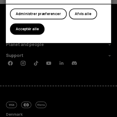
Min konto
Administrer præferencer
Afvis alle
Udforsk
Acceptér alle
Om
Planet and people
Support
Facebook
Instagram
Tiktok
Youtube
Linkedin
Discord
Denmark