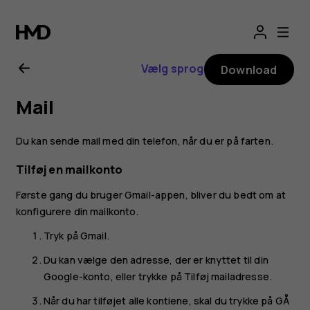
Brugervejledning
til
Vælg sprog
Download
Nokia
Mail
1.4
Du kan sende mail med din telefon, når du er på farten.
Tilføj en mailkonto
Første gang du bruger Gmail-appen, bliver du bedt om at
konfigurere din mailkonto.
Tryk på
Gmail
.
Du kan vælge den adresse, der er knyttet til din
Google-konto, eller trykke på
Tilføj mailadresse
.
Når du har tilføjet alle kontiene, skal du trykke på
GÅ