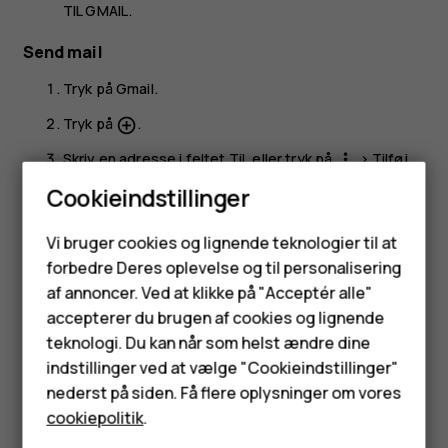
TIL GMAIL
.
Send mail
Tryk på
Gmail
.
Tryk på
.
add_circle_outline
Skriv en adresse i feltet
Til
, eller tryk på
>
Tilføj
more_vert
fra kontakter
.
Cookieindstillinger
Skriv meddelelsens emne og indhold.
Smartphones
Vi bruger cookies og lignende teknologier til at
Tryk på
.
send
forbedre Deres oplevelse og til personalisering
Feature-telefoner
af annoncer. Ved at klikke på "Acceptér alle"
Tilbehør
accepterer du brugen af cookies og lignende
teknologi. Du kan når som helst ændre dine
HMD Terra M
indstillinger ved at vælge "Cookieindstillinger"
Synes du, dette var nyttigt?
nederst på siden. Få flere oplysninger om vores
Tablets
cookiepolitik
.
Ja
Nej