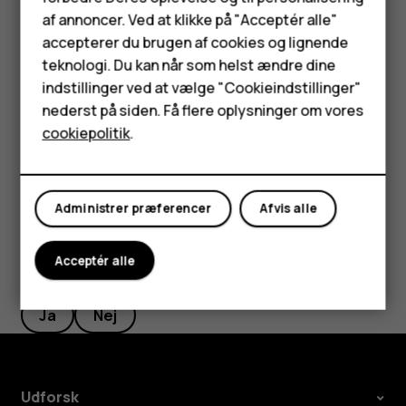
Feature-telefoner
sikkerhedskopiering til din Google-konto er aktiveret på
af annoncer. Ved at klikke på "Acceptér alle"
den, kan du gendanne dine appindstillinger og Wi-Fi-
Tilbehør
accepterer du brugen af cookies og lignende
adgangskoder.
teknologi. Du kan når som helst ændre dine
HMD Terra M
indstillinger ved at vælge "Cookieindstillinger"
Tryk på
Indstillinger
>
System
>
Avanceret
>
nederst på siden. Få flere oplysninger om vores
Sikkerhedskopi
.
Tablets
cookiepolitik
.
Indstil
Sikkerhedskopier til Google Drev
til
Til
.
Min konto
Administrer præferencer
Afvis alle
Acceptér alle
Synes du, dette var nyttigt?
Ja
Nej
Udforsk