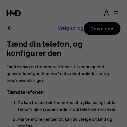
Brugervejledning
til
Vælg sprog
Download
Nokia
Tænd din telefon, og
1.4
konfigurer den
Første gang du tænder telefonen, bliver du guidet
gennem konfigurationen af netværksforbindelser og
telefonindstillinger.
Tænd telefonen
Du kan tænde telefonen ved at trykke på og holde
tænd/sluk-knappen nede, indtil telefonen vibrerer.
Når telefonen er tændt, kan du vælge dit land og
område.