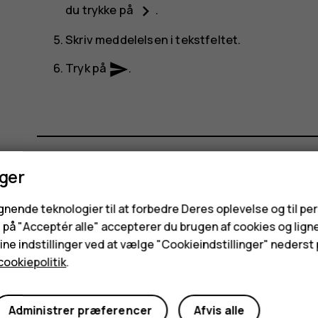
navigate_next
du trykke på
.
Skriv meddelelsen i tekstfeltet.
send
Tryk på
.
nger
Synes du, dette var nyttigt?
ignende teknologier til at forbedre Deres oplevelse og til pe
e på "Acceptér alle" accepterer du brugen af cookies og lign
Ja
Nej
ne indstillinger ved at vælge "Cookieindstillinger" nederst p
cookiepolitik
.
Administrer præferencer
Afvis alle