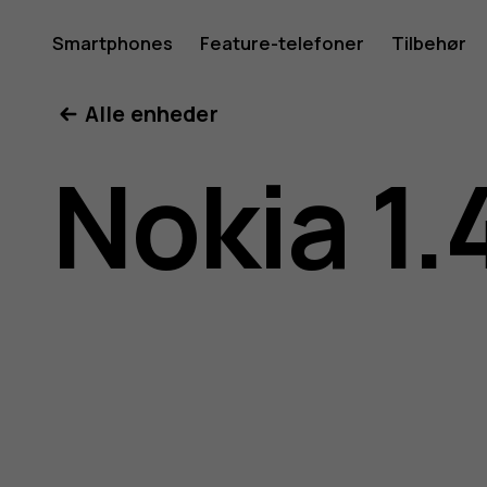
Brugerve
Smartphones
Feature-telefoner
Tilbehør
Min konto
Alle enheder
til
Nokia 1.
Nokia
1.4