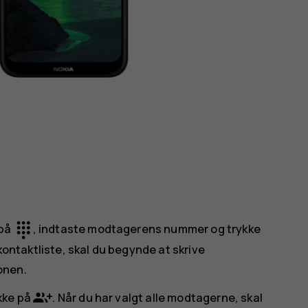
dialpad
 på
, indtaste modtagerens nummer og trykke
n kontaktliste, skal du begynde at skrive
onen.
ykke på
. Når du har valgt alle modtagerne, skal