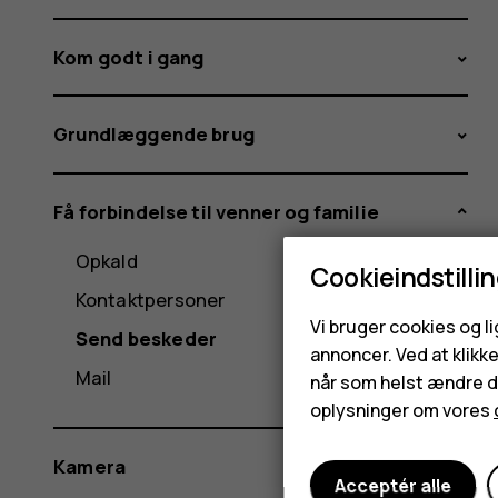
Kom godt i gang
Grundlæggende brug
Få forbindelse til venner og familie
Opkald
Cookieindstilli
Kontaktpersoner
Vi bruger cookies og l
Send beskeder
annoncer. Ved at klikk
Mail
når som helst ændre di
oplysninger om vores
Kamera
Acceptér alle