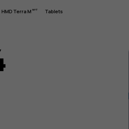
jledning
HMD Terra M
Tablets
4