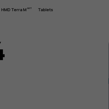
jledning
HMD Terra M
Tablets
4