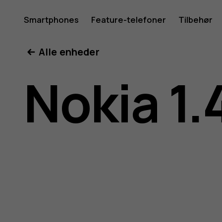
Brugerve
Smartphones
Feature-telefoner
Tilbehør
Min konto
Alle enheder
til
Nokia 1.
Nokia
1.4