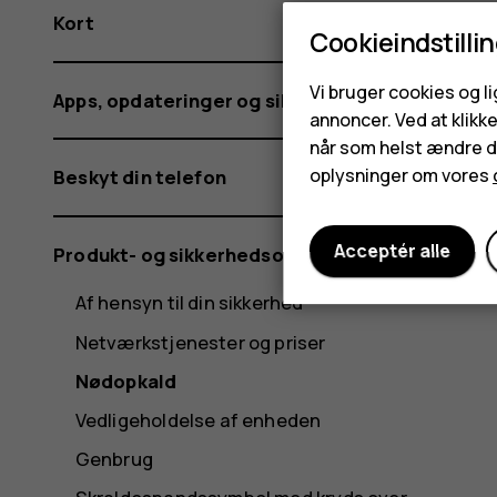
Kort
Cookieindstilli
Vi bruger cookies og l
Apps, opdateringer og sikkerhedskopier
annoncer. Ved at klikk
når som helst ændre di
oplysninger om vores
Beskyt din telefon
Acceptér alle
Produkt- og sikkerhedsoplysninger
Af hensyn til din sikkerhed
Netværkstjenester og priser
Nødopkald
Vedligeholdelse af enheden
Genbrug