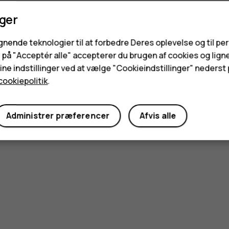
nger
ignende teknologier til at forbedre Deres oplevelse og til pe
e på "Acceptér alle" accepterer du brugen af cookies og lign
Synes du, dette var nyttigt?
ne indstillinger ved at vælge "Cookieindstillinger" nederst p
cookiepolitik
.
Ja
Nej
Administrer præferencer
Afvis alle