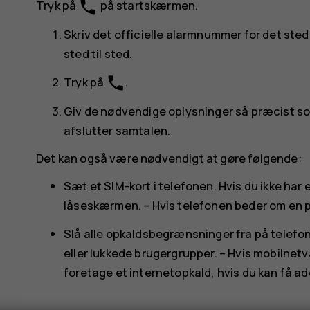
phone
Tryk på
på startskærmen.
Skriv det officielle alarmnummer for det sted
sted til sted.
phone
Tryk på
.
Giv de nødvendige oplysninger så præcist som
afslutter samtalen.
Det kan også være nødvendigt at gøre følgende:
Sæt et SIM-kort i telefonen. Hvis du ikke har 
låseskærmen. – Hvis telefonen beder om en p
Slå alle opkaldsbegrænsninger fra på telef
eller lukkede brugergrupper. – Hvis mobilnetv
foretage et internetopkald, hvis du kan få adg