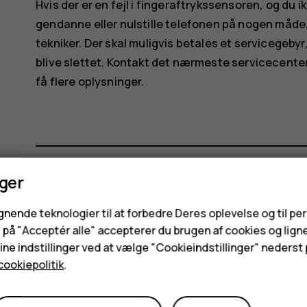
Hvis der er en fejl i fingeraftrykssensoren, og du 
gendanne eller nulstille telefonen på nogen måde, 
tekniker. Der skal muligvis betales et servicegebyr
blive slettet. Kontakt det nærmeste servicecenter f
få flere oplysninger.
nger
Synes du, dette var nyttigt?
ignende teknologier til at forbedre Deres oplevelse og til pe
e på "Acceptér alle" accepterer du brugen af cookies og lign
Ja
Nej
ne indstillinger ved at vælge "Cookieindstillinger" nederst p
cookiepolitik
.