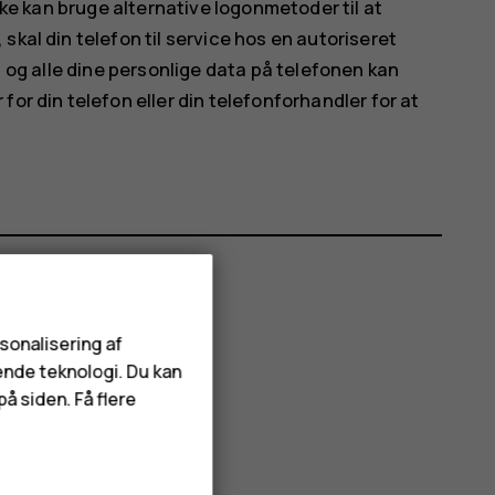
ikke kan bruge alternative logonmetoder til at
skal din telefon til service hos en autoriseret
, og alle dine personlige data på telefonen kan
or din telefon eller din telefonforhandler for at
rsonalisering af
ende teknologi. Du kan
å siden. Få flere