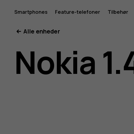
Brugerve
Smartphones
Feature-telefoner
Tilbehør
Min konto
Alle enheder
til
Nokia 1.
Nokia
1.4