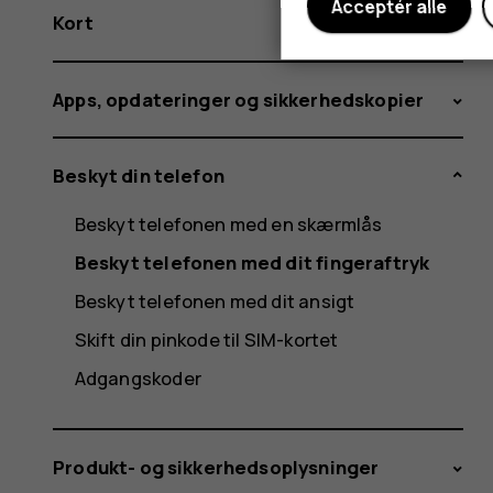
Acceptér alle
Kort
Apps, opdateringer og sikkerhedskopier
Beskyt din telefon
Beskyt telefonen med en skærmlås
Beskyt telefonen med dit fingeraftryk
Beskyt telefonen med dit ansigt
Skift din pinkode til SIM-kortet
Adgangskoder
Produkt- og sikkerhedsoplysninger