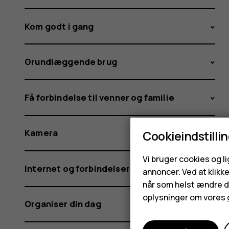
Kom godt i gang
Grundlæggende brug
Få forbindelse til venner og familie
Kamera
Cookieindstilli
Vi bruger cookies og l
Internet og forbindelser
annoncer. Ved at klikk
når som helst ændre di
oplysninger om vores
Organiser din dag