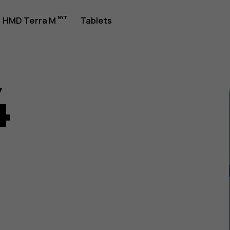
jledning
HMD Terra M
Tablets
4