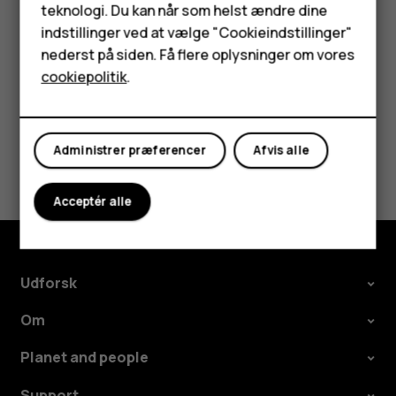
teknologi. Du kan når som helst ændre dine
trykke på
, trykke på og holde et ikon og derefter
mode_edit
HMD Terra M
indstillinger ved at vælge "Cookieindstillinger"
trække det til en anden placering.
nederst på siden. Få flere oplysninger om vores
Tablets
cookiepolitik
.
Min konto
Administrer præferencer
Afvis alle
Synes du, dette var nyttigt?
Ja
Nej
Acceptér alle
Udforsk
Om
Planet and people
Support