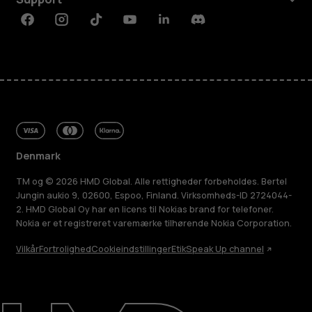
Facebook
Instagram
Tiktok
Youtube
Linkedin
Discord
Denmark
TM og © 2026 HMD Global. Alle rettigheder forbeholdes. Bertel
Jungin aukio 9, 02600, Espoo, Finland. Virksomheds-ID 2724044-
2. HMD Global Oy har en licens til Nokias brand for telefoner.
Nokia er et registreret varemærke tilhørende Nokia Corporation.
Vilkår
Fortrolighed
Cookieindstillinger
Etik
Speak Up channel
Om