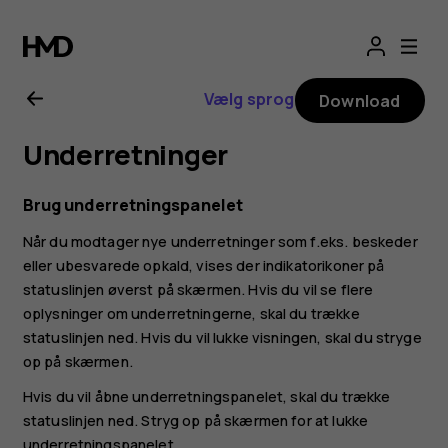
Brugervejledning
til
Vælg sprog
Download
Nokia
Underretninger
1.4
Brug underretningspanelet
Når du modtager nye underretninger som f.eks. beskeder
eller ubesvarede opkald, vises der indikatorikoner på
statuslinjen øverst på skærmen. Hvis du vil se flere
oplysninger om underretningerne, skal du trække
statuslinjen ned. Hvis du vil lukke visningen, skal du stryge
op på skærmen.
Hvis du vil åbne underretningspanelet, skal du trække
statuslinjen ned. Stryg op på skærmen for at lukke
underretningspanelet.