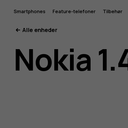
Brugerve
Smartphones
Feature-telefoner
Tilbehør
Min konto
Alle enheder
til
Nokia 1.
Nokia
1.4