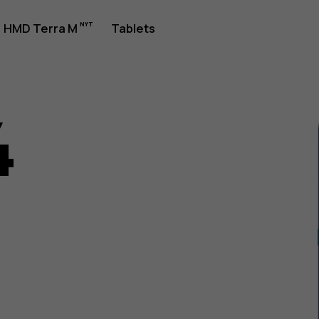
jledning
HMD Terra M
Tablets
4