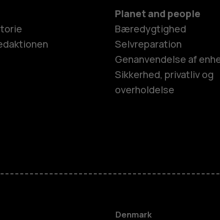
Planet and people
torie
Bæredygtighed
edaktionen
Selvreparation
Genanvendelse af enh
Sikkerhed, privatliv og
overholdelse
Smartphon
Feature-tel
Tilbehør
Denmark