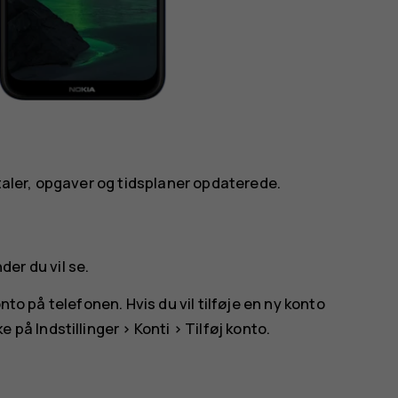
ftaler, opgaver og tidsplaner opdaterede.
der du vil se.
nto på telefonen. Hvis du vil tilføje en ny konto
ke på
Indstillinger
>
Konti
>
Tilføj konto
.