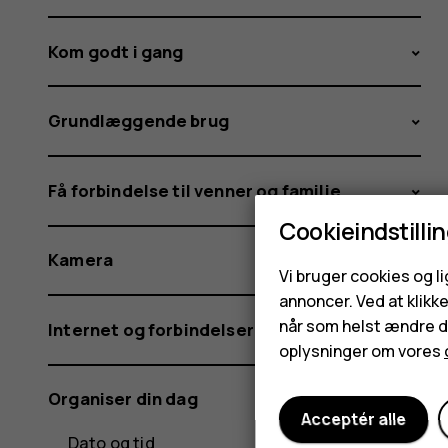
Kom godt i gang
Grundlæggende brug
Få forbindelse til venner og familie
Cookieindstilli
Kamera
Vi bruger cookies og l
annoncer. Ved at klikk
når som helst ændre di
Internet og forbindelser
oplysninger om vores
Organiser din dag
Acceptér alle
Dato og tid