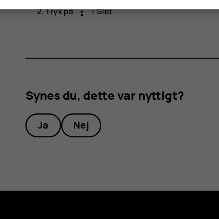
more_vert
Tryk på
>
Slet
.
Synes du, dette var nyttigt?
Ja
Nej