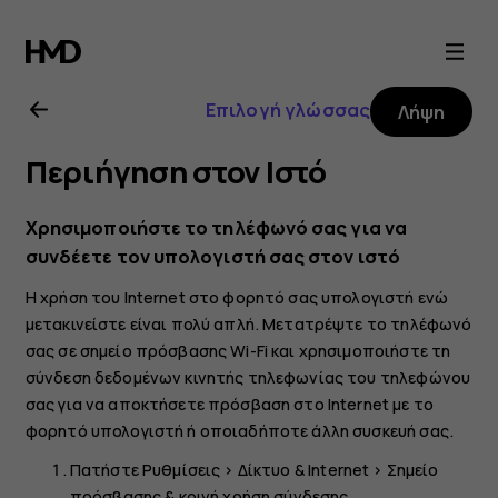
Οδηγίες
χρήσης
Επιλογή γλώσσας
Λήψη
Nokia
Περιήγηση στον Ιστό
5.3
Χρησιμοποιήστε το τηλέφωνό σας για να
συνδέετε τον υπολογιστή σας στον ιστό
Η χρήση του Internet στο φορητό σας υπολογιστή ενώ
μετακινείστε είναι πολύ απλή. Μετατρέψτε το τηλέφωνό
σας σε σημείο πρόσβασης Wi-Fi και χρησιμοποιήστε τη
σύνδεση δεδομένων κινητής τηλεφωνίας του τηλεφώνου
σας για να αποκτήσετε πρόσβαση στο Internet με το
φορητό υπολογιστή ή οποιαδήποτε άλλη συσκευή σας.
Πατήστε
Ρυθμίσεις
>
Δίκτυο & Internet
>
Σημείο
πρόσβασης & κοινή χρήση σύνδεσης
.