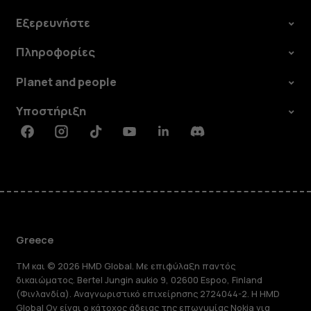
Εξερευνήστε
Πληροφορίες
Planet and people
Υποστήριξη
Facebook
Instagram
Tiktok
Youtube
Linkedin
Discord
Greece
TM και © 2026 HMD Global. Με επιφύλαξη παντός
δικαιώματος. Bertel Jungin aukio 9, 02600 Espoo, Finland
(Φινλανδία). Αναγνωριστικό επιχείρησης 2724044-2. Η HMD
Global Oy είναι ο κάτοχος άδειας της επωνυμίας Nokia για