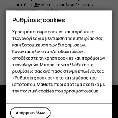
πατήστε
. Μετά την επιλογή όλων των
group_add
παραληπτών, πατήστε
.
navigate_next
Ρυθμίσεις cookies
Γράψτε το μήνυμά σας στο πλαίσιο κειμένου.
Πατήστε
.
send
Χρησιμοποιούμε cookies και παρόμοιες
τεχνολογίες για βελτίωση της εμπειρίας σας
και εξατομίκευση των διαφημίσεων.
Κάνοντας κλικ στο «Αποδοχή όλων»,
Smartphone
αποδέχεστε τη χρήση cookies και παρόμοιων
τεχνολογιών. Μπορείτε να αλλάξετε τις
Το βρήκατε χρήσιμο;
Τηλέφωνα απλής χρήσης
ρυθμίσεις σας ανά πάσα στιγμή επιλέγοντας
«Ρυθμίσεις cookies» στο κάτω μέρος του
Tablet
Ναι
Όχι
ιστότοπου. Μάθετε περισσότερα σχετικά με
την
πολιτική cookies
που χρησιμοποιούμε.
Εξερευνήστε
Απόρριψη όλων
Πληροφορίες