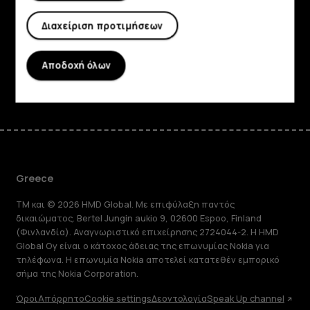
Planet and people
Διαχείριση προτιμήσεων
Υποστήριξη
Αποδοχή όλων
Facebook
Instagram
Tiktok
Youtube
Linkedin
Discord
Greece
TM και © 2026 HMD Global. Με επιφύλαξη παντός
δικαιώματος. Bertel Jungin aukio 9, 02600 Espoo, Finland
(Φινλανδία). Αναγνωριστικό επιχείρησης 2724044-2. Η HMD
Global Oy είναι ο κάτοχος άδειας της επωνυμίας Nokia για
τηλέφωνα. Η επωνυμία Nokia αποτελεί κατατεθέν εμπορικό
σήμα της Nokia Corporation.
Όροι
Απόρρητο
Cookie settings
Δεοντολογία
Speak Up channel