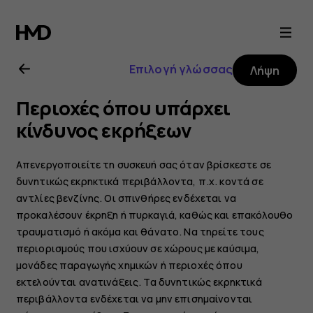
Οδηγίες
χρήσης
Επιλογή γλώσσας
Λήψη
Nokia
Περιοχές όπου υπάρχει
5.3
κίνδυνος εκρήξεων
Απενεργοποιείτε τη συσκευή σας όταν βρίσκεστε σε
δυνητικώς εκρηκτικά περιβάλλοντα, π.χ. κοντά σε
αντλίες βενζίνης. Οι σπινθήρες ενδέχεται να
προκαλέσουν έκρηξη ή πυρκαγιά, καθώς και επακόλουθο
τραυματισμό ή ακόμα και θάνατο. Να τηρείτε τους
περιορισμούς που ισχύουν σε χώρους με καύσιμα,
μονάδες παραγωγής χημικών ή περιοχές όπου
εκτελούνται ανατινάξεις. Τα δυνητικώς εκρηκτικά
περιβάλλοντα ενδέχεται να μην επισημαίνονται