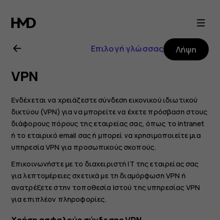
Οδηγίες
χρήσης
Επιλογή γλώσσας
Λήψη
Nokia
VPN
5.3
Ενδέχεται να χρειάζεστε σύνδεση εικονικού ιδιωτικού
δικτύου (VPN) για να μπορείτε να έχετε πρόσβαση στους
διάφορους πόρους της εταιρείας σας, όπως το intranet
ή το εταιρικό email σας ή μπορεί να χρησιμοποιείτε μια
υπηρεσία VPN για προσωπικούς σκοπούς.
Επικοινωνήστε με το διαχειριστή IT της εταιρείας σας
για λεπτομέρειες σχετικά με τη διαμόρφωση VPN ή
ανατρέξετε στην τοποθεσία Ιστού της υπηρεσίας VPN
για επιπλέον πληροφορίες.
Χρήση ασφαλούς σύνδεσης VPN