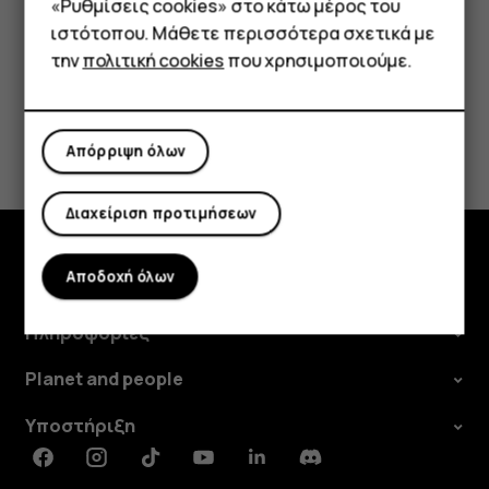
«Ρυθμίσεις cookies» στο κάτω μέρος του
Tablet
ιστότοπου. Μάθετε περισσότερα σχετικά με
την
πολιτική cookies
που χρησιμοποιούμε.
Το βρήκατε χρήσιμο;
Απόρριψη όλων
Ναι
Όχι
Διαχείριση προτιμήσεων
Αποδοχή όλων
Εξερευνήστε
Πληροφορίες
Planet and people
Υποστήριξη
Facebook
Instagram
Tiktok
Youtube
Linkedin
Discord