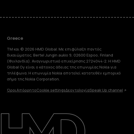
Greece
TM και © 2026 HMD Global. Με επιφύλαξη παντός
δικαιώματος. Bertel Jungin aukio 9, 02600 Espoo, Finland
(Φινλανδία). Αναγνωριστικό επιχείρησης 2724044-2. Η HMD
Global Oy είναι ο κάτοχος άδειας της επωνυμίας Nokia για
τηλέφωνα. Η επωνυμία Nokia αποτελεί κατατεθέν εμπορικό
σήμα της Nokia Corporation.
Όροι
Απόρρητο
Cookie settings
Δεοντολογία
Speak Up channel
Πληροφορίες
Επισκευή, επαναχρησιμοποίηση,
ανακύκλωση
Υποστήριξη