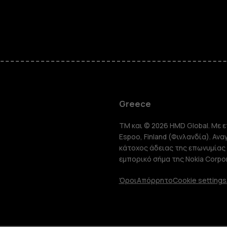
Smartphon
Greece
TM και © 2026 HMD Global. Με ε
Τηλέφωνα 
Espoo, Finland (Φινλανδία). Αν
κάτοχος άδειας της επωνυμίας 
εμπορικό σήμα της Nokia Corpor
Tablet
Όροι
Απόρρητο
Cookie settings