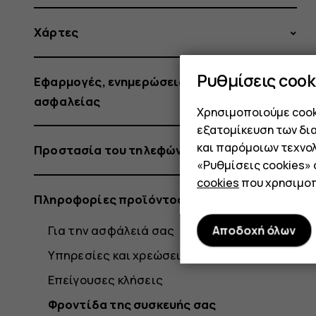
Χάρτες
Ρυθμίσεις cook
Εφαρμογές, ενημερώσεις και αντίγραφα
ασφαλείας
Χρησιμοποιούμε cooki
εξατομίκευση των δι
και παρόμοιων τεχνολ
Προστασία του τηλεφώνου σας
«Ρυθμίσεις cookies»
cookies
που χρησιμοπ
Πληροφορίες προϊόντος και ασφάλειας
Για την ασφάλειά σας
Αποδοχή όλων
Υπηρεσίες και χρεώσεις δικτύου
Επείγουσες κλήσεις
Φροντίδα της συσκευής σας