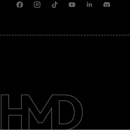
Facebook
Instagram
Tiktok
Youtube
Linkedin
Discord
Πληροφορίες
Επισκευή, επαναχρησιμοποίηση,
ανακύκλωση
Υποστήριξη
Greece