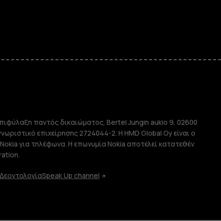
e
πιφύλαξη παντός δικαιώματος. Bertel Jungin aukio 9, 02600
απλής χρήσης
αγνωριστικό επιχείρησης 2724044-2. Η HMD Global Oy είναι ο
Nokia για τηλέφωνα. Η επωνυμία Nokia αποτελεί κατατεθέν
ation.
Δεοντολογία
Speak Up channel