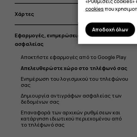
«Ρυθμίσεις cookies»
cookies
που χρησιμοπ
Χάρτες
Αποδοχή όλων
Εφαρμογές, ενημερώσεις και αντίγραφα
ασφαλείας
Αποκτήστε εφαρμογές από το Google Play
Απελευθερώστε χώρο στο τηλέφωνό σας
Ενημέρωση του λογισμικού του τηλεφώνου
σας
Δημιουργία αντιγράφων ασφαλείας των
δεδομένων σας
Επαναφορά των αρχικών ρυθμίσεων και
κατάργηση ιδιωτικού περιεχομένου από
το τηλέφωνό σας