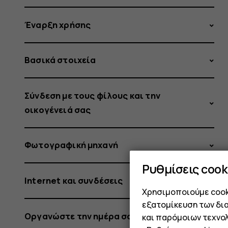
Έναρξη χρήσης
Βασικά στοιχεία
Σύνδεση με τους φίλους και την
οικογένειά σας
Φωτογραφική μηχανή
Ρυθμίσεις cook
Internet και συνδέσεις
Χρησιμοποιούμε cooki
εξατομίκευση των δι
Οργανώστε την ημέρα σας
και παρόμοιων τεχνολ