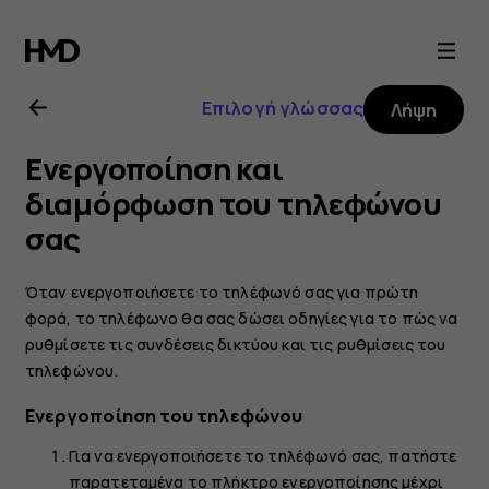
Οδηγίες
χρήσης
Επιλογή γλώσσας
Λήψη
Nokia
Ενεργοποίηση και
5.3
διαμόρφωση του τηλεφώνου
σας
Όταν ενεργοποιήσετε το τηλέφωνό σας για πρώτη
φορά, το τηλέφωνο θα σας δώσει οδηγίες για το πώς να
ρυθμίσετε τις συνδέσεις δικτύου και τις ρυθμίσεις του
τηλεφώνου.
Ενεργοποίηση του τηλεφώνου
Για να ενεργοποιήσετε το τηλέφωνό σας, πατήστε
παρατεταμένα το πλήκτρο ενεργοποίησης μέχρι