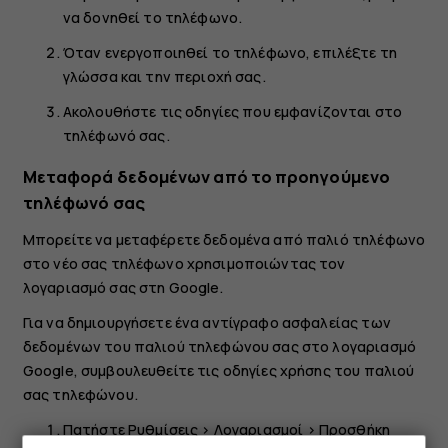
να δονηθεί το τηλέφωνο.
Όταν ενεργοποιηθεί το τηλέφωνο, επιλέξτε τη
γλώσσα και την περιοχή σας.
Ακολουθήστε τις οδηγίες που εμφανίζονται στο
τηλέφωνό σας.
Μεταφορά δεδομένων από το προηγούμενο
τηλέφωνό σας
Μπορείτε να μεταφέρετε δεδομένα από παλιό τηλέφωνο
στο νέο σας τηλέφωνο χρησιμοποιώντας τον
λογαριασμό σας στη Google.
Για να δημιουργήσετε ένα αντίγραφο ασφαλείας των
δεδομένων του παλιού τηλεφώνου σας στο λογαριασμό
Google, συμβουλευθείτε τις οδηγίες χρήσης του παλιού
σας τηλεφώνου.
Πατήστε
Ρυθμίσεις
>
Λογαριασμοί
>
Προσθήκη