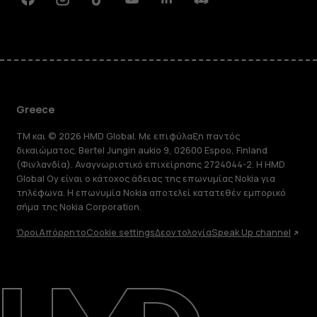
Facebook
Instagram
Tiktok
Youtube
Linkedin
Discord
Greece
TM και © 2026 HMD Global. Με επιφύλαξη παντός
δικαιώματος. Bertel Jungin aukio 9, 02600 Espoo, Finland
(Φινλανδία). Αναγνωριστικό επιχείρησης 2724044-2. Η HMD
Global Oy είναι ο κάτοχος άδειας της επωνυμίας Nokia για
τηλέφωνα. Η επωνυμία Nokia αποτελεί κατατεθέν εμπορικό
σήμα της Nokia Corporation.
Όροι
Απόρρητο
Cookie settings
Δεοντολογία
Speak Up channel
Πληροφορίες
Επισκευή, επαναχρησιμοποίηση,
ανακύκλωση