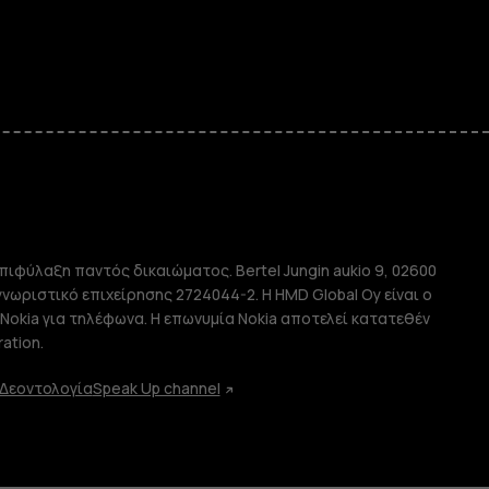
e
πιφύλαξη παντός δικαιώματος. Bertel Jungin aukio 9, 02600
απλής χρήσης
αγνωριστικό επιχείρησης 2724044-2. Η HMD Global Oy είναι ο
Nokia για τηλέφωνα. Η επωνυμία Nokia αποτελεί κατατεθέν
ation.
Δεοντολογία
Speak Up channel