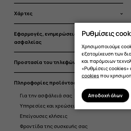
Χάρτες
Ρυθμίσεις cook
Εφαρμογές, ενημερώσεις και αντίγραφα
ασφαλείας
Χρησιμοποιούμε cooki
εξατομίκευση των δι
και παρόμοιων τεχνολ
Προστασία του τηλεφώνου σας
«Ρυθμίσεις cookies»
cookies
που χρησιμοπ
Πληροφορίες προϊόντος και ασφάλειας
Για την ασφάλειά σας
Αποδοχή όλων
Υπηρεσίες και χρεώσεις δικτύου
Επείγουσες κλήσεις
Φροντίδα της συσκευής σας