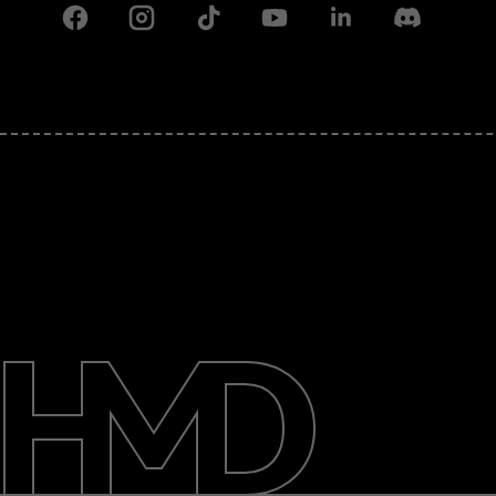
Facebook
Instagram
Tiktok
Youtube
Linkedin
Discord
Πληροφορίες
Επισκευή, επαναχρησιμοποίηση,
ανακύκλωση
Υποστήριξη
Greece