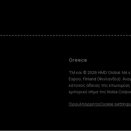
Smartphon
Greece
TM και © 2026 HMD Global. Με ε
Τηλέφωνα 
Espoo, Finland (Φινλανδία). Αν
κάτοχος άδειας της επωνυμίας 
εμπορικό σήμα της Nokia Corpor
Tablet
Όροι
Απόρρητο
Cookie settings