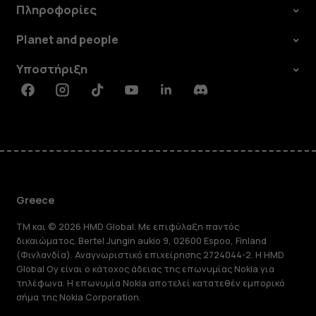
Πληροφορίες
Planet and people
Υποστήριξη
Facebook
Instagram
Tiktok
Youtube
Linkedin
Discord
Greece
TM και © 2026 HMD Global. Με επιφύλαξη παντός
δικαιώματος. Bertel Jungin aukio 9, 02600 Espoo, Finland
(Φινλανδία). Αναγνωριστικό επιχείρησης 2724044-2. Η HMD
Global Oy είναι ο κάτοχος άδειας της επωνυμίας Nokia για
τηλέφωνα. Η επωνυμία Nokia αποτελεί κατατεθέν εμπορικό
σήμα της Nokia Corporation.