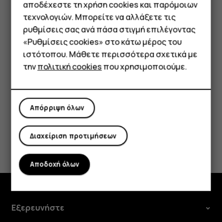
Smartphone
επιτρέπεται μόνο η χρήση Wi-Fi συχνοτήτων 5.150
αποδέχεστε τη χρήση cookies και παρόμοιων
– 5.350 MHz, ενώ στις ΗΠΑ και τον Καναδά, σε
τεχνολογιών. Μπορείτε να αλλάξετε τις
Τηλέφωνα απλής χρήσης
εσωτερικούς χώρους επιτρέπεται μόνο η χρήση
ρυθμίσεις σας ανά πάσα στιγμή επιλέγοντας
Wi-Fi συχνοτήτων 5,15 – 5,25 GHz. Για
«Ρυθμίσεις cookies» στο κάτω μέρος του
Tablet
περισσότερες πληροφορίες, απευθυνθείτε στις
ιστότοπου. Μάθετε περισσότερα σχετικά με
τοπικές αρχές.
την
πολιτική cookies
που χρησιμοποιούμε.
Απόρριψη όλων
Διαχείριση προτιμήσεων
Το βρήκατε χρήσιμο;
Ναι
Όχι
Αποδοχή όλων
Εξερευνήστε