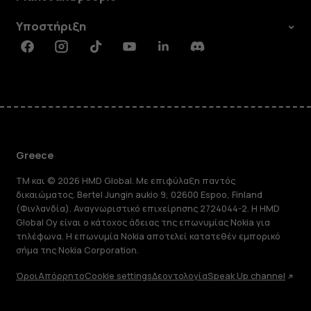
Υποστήριξη
Facebook
Instagram
Tiktok
Youtube
Linkedin
Discord
Greece
TM και © 2026 HMD Global. Με επιφύλαξη παντός
δικαιώματος. Bertel Jungin aukio 9, 02600 Espoo, Finland
(Φινλανδία). Αναγνωριστικό επιχείρησης 2724044-2. Η HMD
Global Oy είναι ο κάτοχος άδειας της επωνυμίας Nokia για
τηλέφωνα. Η επωνυμία Nokia αποτελεί κατατεθέν εμπορικό
σήμα της Nokia Corporation.
Όροι
Απόρρητο
Cookie settings
Δεοντολογία
Speak Up channel
Πληροφορίες