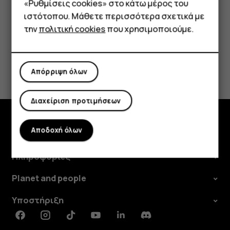
«Ρυθμίσεις cookies» στο κάτω μέρος του
Tablet
ιστότοπου. Μάθετε περισσότερα σχετικά με
την
πολιτική cookies
που χρησιμοποιούμε.
Το βρήκατε χρήσιμο;
Απόρριψη όλων
Ναι
Όχι
Διαχείριση προτιμήσεων
Αποδοχή όλων
Εξερευνήστε
Πληροφορίες
Planet and people
Υποστήριξη
Facebook
Instagram
Tiktok
Youtube
Linkedin
Discord