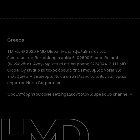
Greece
TM και © 2026 HMD Global. Με επιφύλαξη παντός
δικαιώματος. Bertel Jungin aukio 9, 02600 Espoo, Finland
(Φινλανδία). Αναγνωριστικό επιχείρησης 2724044-2. Η HMD
Global Oy είναι ο κάτοχος άδειας της επωνυμίας Nokia για
τηλέφωνα. Η επωνυμία Nokia αποτελεί κατατεθέν εμπορικό
σήμα της Nokia Corporation.
Όροι
Απόρρητο
Cookie settings
Δεοντολογία
Speak Up channel
Πληροφορίες
Επισκευή, επαναχρησιμοποίηση,
ανακύκλωση
Υποστήριξη