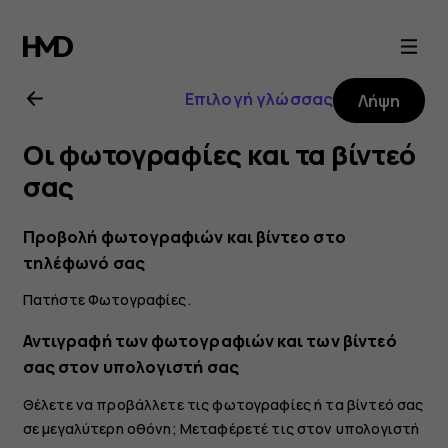
Οδηγίες
χρήσης
Επιλογή γλώσσας
Λήψη
Nokia
Οι φωτογραφίες και τα βίντεό
5.3
σας
Προβολή φωτογραφιών και βίντεο στο
τηλέφωνό σας
Πατήστε
Φωτογραφίες
.
Αντιγραφή των φωτογραφιών και των βίντεό
σας στον υπολογιστή σας
Θέλετε να προβάλλετε τις φωτογραφίες ή τα βίντεό σας
σε μεγαλύτερη οθόνη; Μεταφέρετέ τις στον υπολογιστή