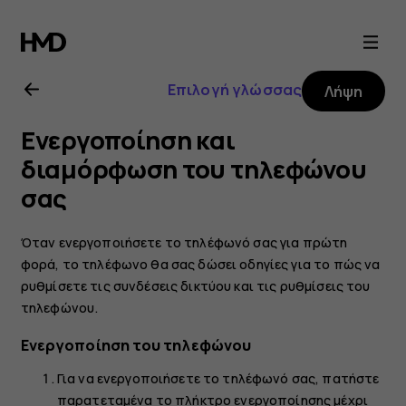
Οδηγίες
χρήσης
Επιλογή γλώσσας
Λήψη
Nokia
Ενεργοποίηση και
5.3
διαμόρφωση του τηλεφώνου
σας
Όταν ενεργοποιήσετε το τηλέφωνό σας για πρώτη
φορά, το τηλέφωνο θα σας δώσει οδηγίες για το πώς να
ρυθμίσετε τις συνδέσεις δικτύου και τις ρυθμίσεις του
τηλεφώνου.
Ενεργοποίηση του τηλεφώνου
Για να ενεργοποιήσετε το τηλέφωνό σας, πατήστε
παρατεταμένα το πλήκτρο ενεργοποίησης μέχρι