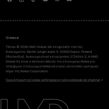
Facebook
Instagram
Tiktok
Youtube
Linkedin
Discord
Greece
TM και © 2026 HMD Global. Με επιφύλαξη παντός
δικαιώματος. Bertel Jungin aukio 9, 02600 Espoo, Finland
(Φινλανδία). Αναγνωριστικό επιχείρησης 2724044-2. Η HMD
Global Oy είναι ο κάτοχος άδειας της επωνυμίας Nokia για
τηλέφωνα. Η επωνυμία Nokia αποτελεί κατατεθέν εμπορικό
σήμα της Nokia Corporation.
Όροι
Απόρρητο
Cookie settings
Δεοντολογία
Speak Up channel
Πληροφορίες
Επισκευή, επαναχρησιμοποίηση,
ανακύκλωση