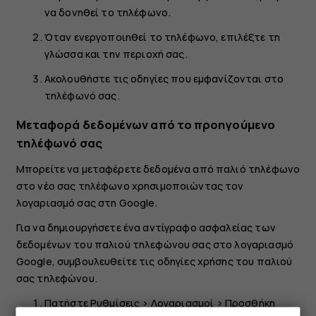
να δονηθεί το τηλέφωνο.
Όταν ενεργοποιηθεί το τηλέφωνο, επιλέξτε τη
γλώσσα και την περιοχή σας.
Ακολουθήστε τις οδηγίες που εμφανίζονται στο
τηλέφωνό σας.
Μεταφορά δεδομένων από το προηγούμενο
τηλέφωνό σας
Μπορείτε να μεταφέρετε δεδομένα από παλιό τηλέφωνο
στο νέο σας τηλέφωνο χρησιμοποιώντας τον
λογαριασμό σας στη Google.
Για να δημιουργήσετε ένα αντίγραφο ασφαλείας των
δεδομένων του παλιού τηλεφώνου σας στο λογαριασμό
Google, συμβουλευθείτε τις οδηγίες χρήσης του παλιού
σας τηλεφώνου.
Πατήστε
Ρυθμίσεις
>
Λογαριασμοί
>
Προσθήκη